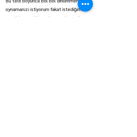
Bu tatil boyunca bol bol dinlenmenizi, 
oynamanızı istiyorum fakat istediğim bir 
şey daha var; kitap okuyun, ders çalışın 
ve kendinizi geliştirmeye devam edin. 
Sizler bizim geleceğimizsiniz ve sizlere 
güveniyoruz. İyi tatiller” ifadelerini 
kullandı.
Lüleburgaz
Manşet
Hepsini Gör
Son Yazılar