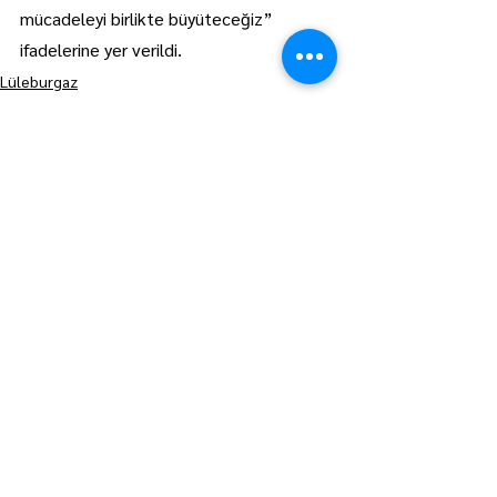
mücadeleyi birlikte büyüteceğiz” 
ifadelerine yer verildi.
Lüleburgaz
Manşet
Hepsini Gör
Son Yazılar