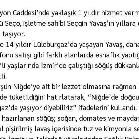
yon Caddesi’nde yaklaşık 1 yıldır hizmet ver
 Seço, işletme sahibi Seçgin Yavaş’ın yıllara
 taşıyor.
 ve 14 yıldır Lüleburgaz’da yaşayan Yavaş, dah
onu satışı gibi farklı alanlarda esnaflık yaptığ
0’li yaşlarında İzmir’de çalıştığı söğüş dükkanl
ti.
üşün Niğde’ye ait bir lezzet olmasına rağmen 
de tüketildiğini hatırlatarak, “Niğde’de doğdu
z’da yaşıyor diyebiliriz” ifadelerini kullandı.
 hazırlanan söğüş; soğan, domates ve maydan
el pişirilmiş lavaş içerisinde tuz ve kimyonla se
ir, İzmir ve Tekirdağ yörelerinden Sağlık Baka