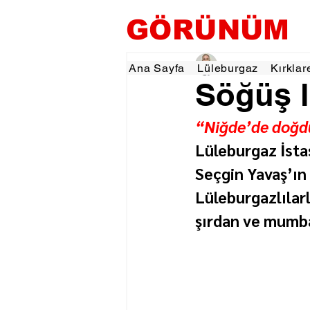
GÖRÜNÜM
Hamza Dalgıç
5 Ara
Ana Sayfa
Lüleburgaz
Kırklar
Söğüş l
“Niğde’de doğd
Lüleburgaz İsta
Seçgin Yavaş’ın 
Lüleburgazlılarl
şırdan ve mumbar