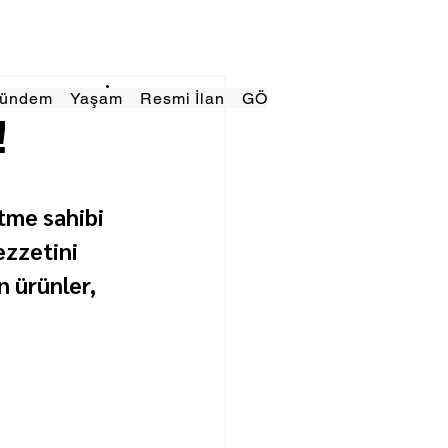
Gündem
Yaşam
Resmi İlan
GÖRÜNÜMTV
E GAZE
!
tme sahibi 
ezzetini 
 ürünler, 