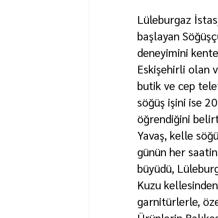
Lüleburgaz İstas
başlayan Söğüşçü
deneyimini kente
Eskişehirli olan
butik ve cep telef
söğüş işini ise 2
öğrendiğini belirt
Yavaş, kelle söğ
günün her saatin
büyüdü, Lüleburga
Kuzu kellesinden
garnitürlerle, öz
Ürünlerin Balıkes