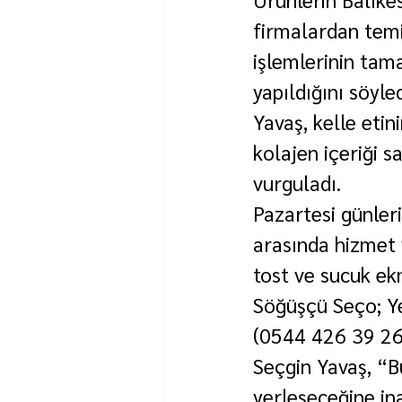
firmalardan temin
işlemlerinin tama
yapıldığını söyled
Yavaş, kelle etin
kolajen içeriği s
vurguladı.
Pazartesi günler
arasında hizmet 
tost ve sucuk ek
Söğüşçü Seço; Y
(0544 426 39 26)
Seçgin Yavaş, “B
yerleşeceğine in