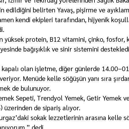
 edildiğini belirten Yavaş, pişirme ve ayıkla
men kendi ekipleri tarafından, hijyenik koşul
i.
in yüksek protein, B12 vitamini, çinko, fosfor, 
ayesinde bağışıklık ve sinir sistemini destekledi
i kapalı olan işletme, diğer günlerde 14.00–01
veriyor. Menüde kelle söğüşün yanı sıra şırd
mek de bulunuyor.
emek Sepeti, Trendyol Yemek, Getir Yemek ve
 üzerinden de sipariş alıyor.
urgaz’daki sokak lezzetlerinin arasına kelle s
anıyorum.” dedi.