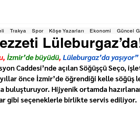
 2025
1 dakikada okunur
eli
Trakya
Spor
Köşe Yazarları
Ekonomi
Güncel 
ezzeti Lüleburgaz’da
u,
 İzmir’de büyüdü
, 
Lüleburgaz’da yaşıyor”
syon Caddesi’nde açılan Söğüşçü Seço, işle
yıllar önce İzmir’de öğrendiği kelle söğüş l
a buluşturuyor. Hijyenik ortamda hazırlanan
 gibi seçeneklerle birlikte servis ediliyor.