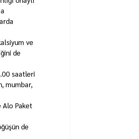
ma 
larda 
kalsiyum ve 
ğini de 
.00 saatleri 
an, mumbar, 
 Alo Paket 
öğüşün de 