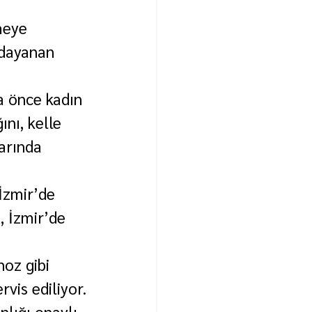
meye 
 dayanan 
a önce kadın 
ını, kelle 
arında 
İzmir’de 
, İzmir’de 
oz gibi 
rvis ediliyor.
nlığı onaylı 