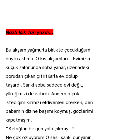
Nazlı Işık Tan yazdı...
Bu akşam yağmurla birlikte çocukluğum 
düştü aklıma. O kış akşamları… Evimizin 
küçük salonunda soba yanar, üzerindeki 
borudan çıkan çıtırtılarla ev dolup 
taşardı. Sanki soba sadece evi değil, 
yüreğimizi de ısıtırdı. Annem o çok 
istediğim kırmızı eldivenleri örerken, ben 
babamın dizine başımı koymuş, gözlerimi 
kapatmışım.
“Keloğlan bir gün yola çıkmış…”
Ne çok özlüyorum O sesi; sanki dünyanın 