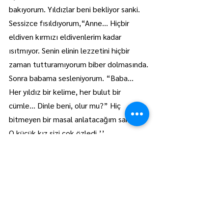
bakıyorum. Yıldızlar beni bekliyor sanki. 
Sessizce fısıldıyorum,“Anne… Hiçbir 
eldiven kırmızı eldivenlerim kadar 
ısıtmıyor. Senin elinin lezzetini hiçbir 
zaman tutturamıyorum biber dolmasında.
Sonra babama sesleniyorum. “Baba…  
Her yıldız bir kelime, her bulut bir 
cümle… Dinle beni, olur mu?” Hiç 
bitmeyen bir masal anlatacağım sana.
O küçük kız sizi çok özledi.’’
Lüleburgaz
Manşet