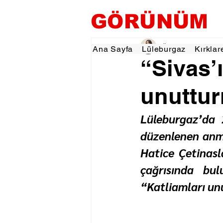
GÖRÜNÜM
Özlem KARAKOYUN
Ana Sayfa
Lüleburgaz
Kırklar
“Sivas’
unuttu
Lüleburgaz’da 
düzenlenen anm
Hatice Çetinasl
çağrısında bu
“Katliamları un