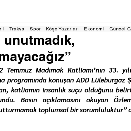
4 Tem
2 dakikada okunur
eli
Trakya
Spor
Köşe Yazarları
Ekonomi
Güncel 
ı unutmadık,
rmayacağız”
2 Temmuz Madımak Katliamı’nın 33. yılı 
a programında konuşan ADD Lüleburgaz Şu
an, katliamın insanlık suçu olduğunu belirt
lundu. Basın açıklamasını okuyan Özlem
utturmamak toplumsal bir sorumluluktur” d