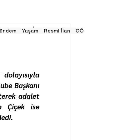
Gündem
Yaşam
Resmi İlan
GÖRÜNÜMTV
E GAZE
dolayısıyla 
be Başkanı 
erek adalet 
 Çiçek ise 
edi.