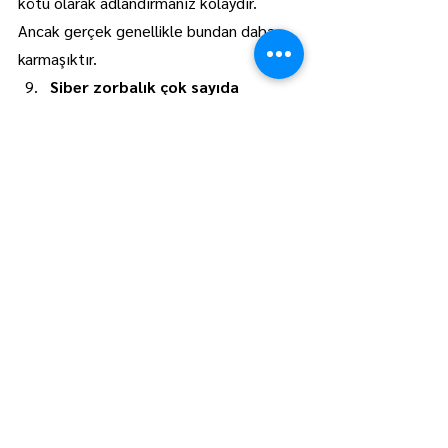
kötü olarak adlandırmanız kolaydır. 
Ancak gerçek genellikle bundan daha 
karmaşıktır.
Siber zorbalık çok sayıda 
intihara neden olmaktadır.
Resmî ABD verilerine göre, ergenlerin 
yüzde 14,9'u siber zorbalığa maruz 
kalmış ve %13,6'sı ciddi intihar girişimi 
gerçekleştirmiştir. Ancak korelasyon, 
nedensellik anlamına gelmez. Aslında bir 
gencin hayatına son vermek istemesinin 
birçok nedeni olabilir ve siber zorbalık bu 
nedenlerden biri olabilir veya olmayabilir. 
Her halükârda, ısrarlı çevrimiçi tacizin 
toplumun en savunmasız üyelerine 
yönelik tehlikelerine karşı uyanık 