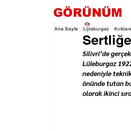
GÖRÜNÜM
Tevfik İŞÇİ
18 Eyl 2
Ana Sayfa
Lüleburgaz
Kırklar
Sertliğ
Silivri’de gerçe
Lüleburgaz 1922
nedeniyle teknik
önünde tutan bu
olarak ikinci sır