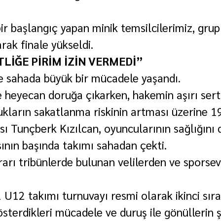
ir başlangıç yapan minik temsilcilerimiz, gru
ak finale yükseldi.
TLİĞE PİRİM İZİN VERMEDİ”
e sahada büyük bir mücadele yaşandı.
le heyecan doruğa çıkarken, hakemin aşırı sert
ların sakatlanma riskinin artması üzerine 1
ı Tunçberk Kızılcan, oyuncularının sağlığını
sının başında takımı sahadan çekti.
ararı tribünlerde bulunan velilerden ve sporse
U12 takımı turnuvayı resmi olarak ikinci sıra
terdikleri mücadele ve duruş ile gönüllerin