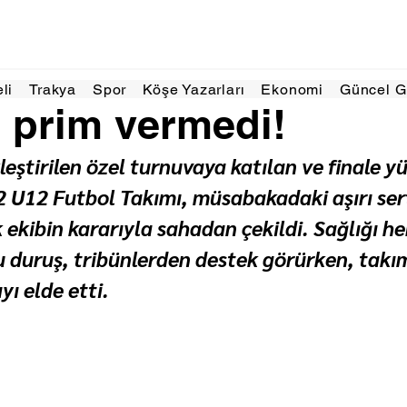
025
1 dakikada okunur
eli
Trakya
Spor
Köşe Yazarları
Ekonomi
Güncel 
e prim vermedi!
kleştirilen özel turnuvaya katılan ve finale y
 U12 Futbol Takımı, müsabakadaki aşırı sert
 ekibin kararıyla sahadan çekildi. Sağlığı he
 duruş, tribünlerden destek görürken, takım
ayı elde etti.