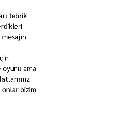
rı tebrik 
dikleri 
 mesajını 
çin 
le oyunu ama 
atlarımız 
 onlar bizim 