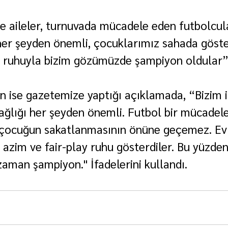
e aileler, turnuvada mücadele eden futbolcula
her şeyden önemli, çocuklarımız sahada göster
y ruhuyla bizim gözümüzde şampiyon oldular”
n ise gazetemize yaptığı açıklamada, “Bizim i
ağlığı her şeyden önemli. Futbol bir mücade
r çocuğun sakatlanmasının önüne geçemez. Evl
 azim ve fair-play ruhu gösterdiler. Bu yüzden
man şampiyon." İfadelerini kullandı.