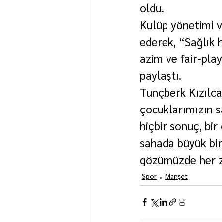
oldu.
Kulüp yönetimi v
ederek, “Sağlık 
azim ve fair-pla
paylaştı.
Tunçberk Kızılca
çocuklarımızın s
hiçbir sonuç, bi
sahada büyük bir
gözümüzde her za
Spor
Manşet