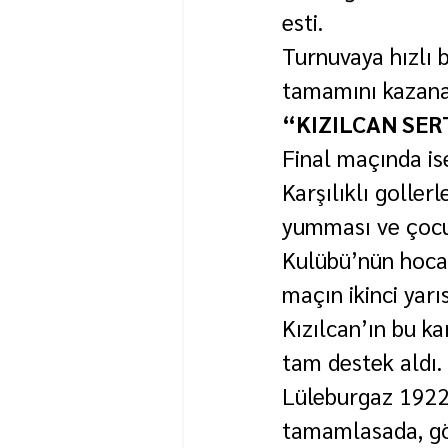
esti.
Turnuvaya hızlı b
tamamını kazanar
“KIZILCAN SER
Final maçında is
Karşılıklı goller
yumması ve çocuk
Kulübü’nün hocas
maçın ikinci yarı
Kızılcan’ın bu k
tam destek aldı.
Lüleburgaz 1922 
tamamlasada, gös