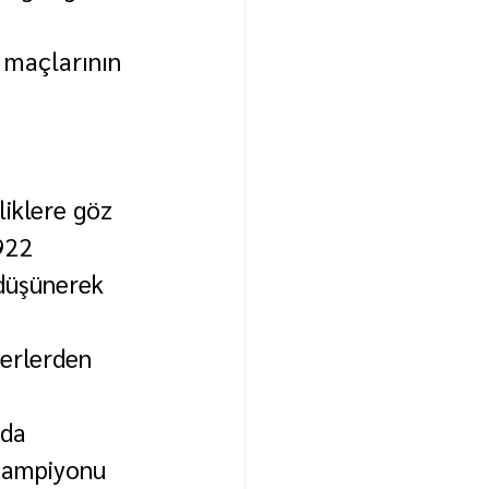
p maçlarının 
liklere göz 
922 
 düşünerek 
verlerden 
da 
 şampiyonu 