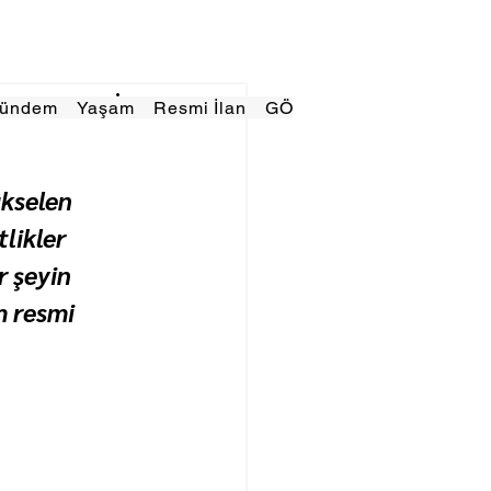
Gündem
Yaşam
Resmi İlan
GÖRÜNÜMTV
E GAZE
ükselen 
likler 
r şeyin 
 resmi 