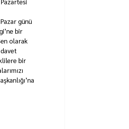
 Pazartesi 
“Pazar günü 
i’ne bir 
Sen olarak 
 davet 
ilere bir 
larımızı 
aşkanlığı’na 