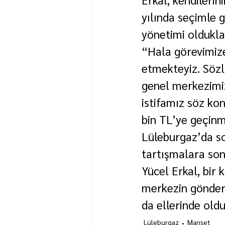
yılında seçimle 
yönetimi olduklar
“Hala görevimiz
etmekteyiz. Sözlü
genel merkezimiz
istifamız söz ko
bin TL’ye geçinm
Lüleburgaz’da so
tartışmalara son 
Yücel Erkal, bir 
merkezin gönderdi
da ellerinde old
Lüleburgaz
Manşet