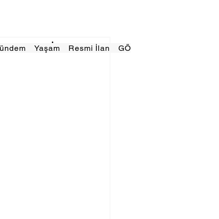
Gündem
Yaşam
Resmi İlan
GÖRÜNÜMTV
E GAZE