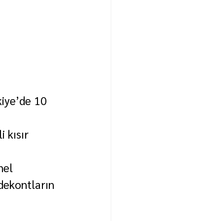
kiye’de 10 
 
 kısır 
nel 
 dekontların 