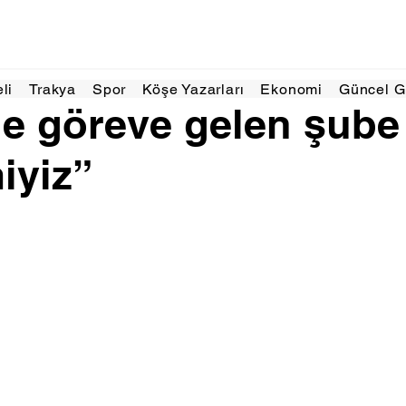
May 2024
1 dakikada okunur
eli
Trakya
Spor
Köşe Yazarları
Ekonomi
Güncel 
e göreve gelen şube
iyiz”