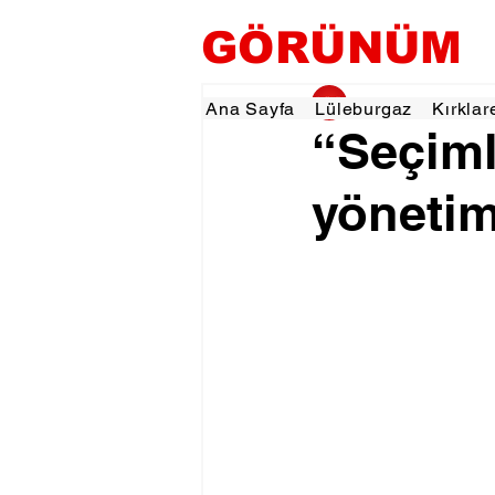
GÖRÜNÜM
gorunumhaber
23 
Ana Sayfa
Lüleburgaz
Kırklar
“Seçiml
yönetim