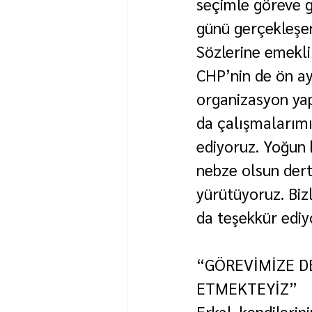
seçimle göreve g
günü gerçekleşe
Sözlerine emekli
CHP’nin de ön ay
organizasyon yap
da çalışmalarımı
ediyoruz. Yoğun k
nebze olsun dert
yürütüyoruz. Bizl
da teşekkür ediy
“GÖREVİMİZE D
ETMEKTEYİZ”
Erkal, kendilerin