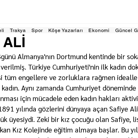
19 Tem 2025
2 dakikada okunur
eli
Trakya
Spor
Köşe Yazarları
Ekonomi
Güncel 
 ALİ
günü Almanya'nın Dortmund kentinde bir soka
ı verilmiş. Türkiye Cumhuriyeti'nin ilk kadın do
isi tüm engellere ve zorluklara rağmen idealle
 kadın. Aynı zamanda Cumhuriyet döneminde k
anması için mücadele eden kadın hakları aktivi
1891 yılında gözlerini dünyaya açan Safiye Ali, 
çük üyesiydi. Zeki bir kız çocuğu olan Safiye, l
kan Kız Kolejinde eğitim almaya başlar. Bu yıl