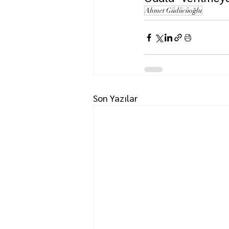
Ahmet Güdücüoğlu
Son Yazılar