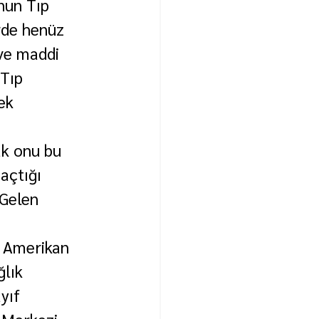
nun Tıp 
rde henüz 
ve maddi 
Tıp 
ek 
k onu bu 
açtığı 
Gelen 
a Amerikan 
ğlık 
yıf 