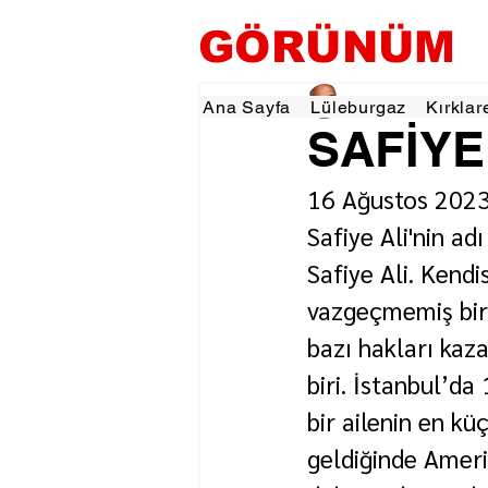
GÖRÜNÜM
Ahmet Güdücüoğlu
Ana Sayfa
Lüleburgaz
Kırklar
SAFİYE
16 Ağustos 2023
Safiye Ali'nin ad
Safiye Ali. Kend
vazgeçmemiş bir
bazı hakları kaz
biri. İstanbul’da 
bir ailenin en kü
geldiğinde Ameri