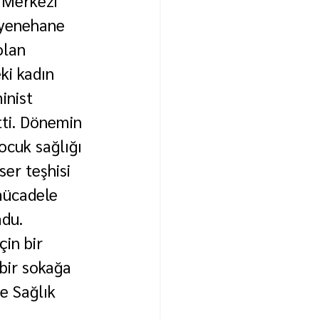
 Merkezi 
ayenehane 
olan 
ki kadın 
inist 
tti. Dönemin 
ocuk sağlığı 
ser teşhisi 
mücadele 
du. 
in bir 
bir sokağa 
ve Sağlık 