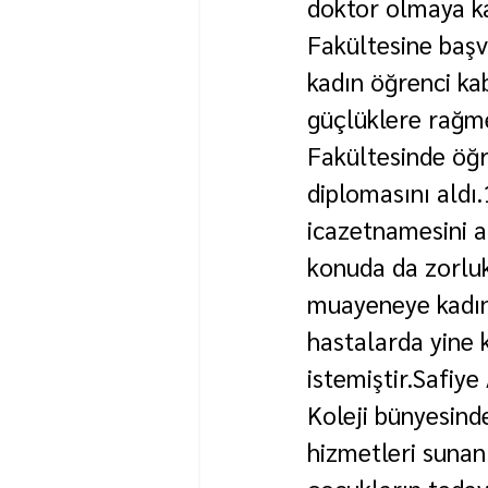
doktor olmaya ka
Fakültesine başv
kadın öğrenci ka
güçlüklere rağme
Fakültesinde öğr
diplomasını aldı.
icazetnamesini 
konuda da zorlukl
muayeneye kadın 
hastalarda yine 
istemiştir.Safiy
Koleji bünyesinde
hizmetleri sunan