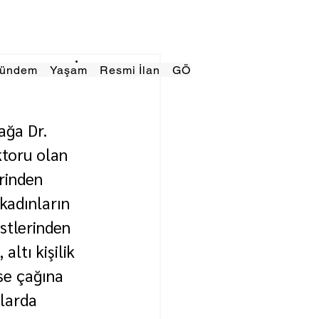
Gündem
Yaşam
Resmi İlan
GÖRÜNÜMTV
E GAZE
ğa Dr. 
ktoru olan 
rinden 
adınların 
stlerinden 
altı kişilik 
ise çağına 
larda 