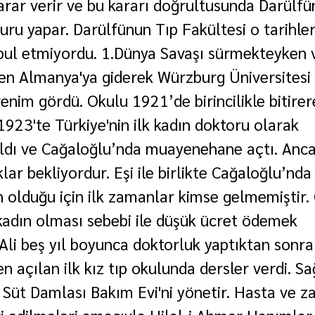
rar verir ve bu kararı doğrultusunda Darülfü
uru yapar. Darülfünun Tıp Fakültesi o tarihle
bul etmiyordu. 1.Dünya Savaşı sürmekteyken 
n Almanya'ya giderek Würzburg Üniversitesi 
enim gördü. Okulu 1921’de birincilikle bitirer
1923'te Türkiye'nin ilk kadın doktoru olarak 
aldı ve Cağaloğlu’nda muayenehane açtı. Anca
ar bekliyordur. Eşi ile birlikte Cağaloğlu’nda 
olduğu için ilk zamanlar kimse gelmemiştir. 
kadın olması sebebi ile düşük ücret ödemek 
e Ali beş yıl boyunca doktorluk yaptıktan sonr
n açılan ilk kız tıp okulunda dersler verdi. Sa
 Süt Damlası Bakım Evi'ni yönetir. Hasta ve za