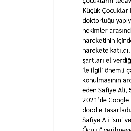
çocukların tedav
Küçük Çocuklar 
doktorluğu yapıy
hekimler arasınd
hareketinin içind
harekete katıldı
şartları el verdi
ile ilgili önemli
konulmasının ard
eden Safiye Ali, 
2021’de Google S
doodle tasarladı
Safiye Ali ismi ve
Ödülü" verilmeye