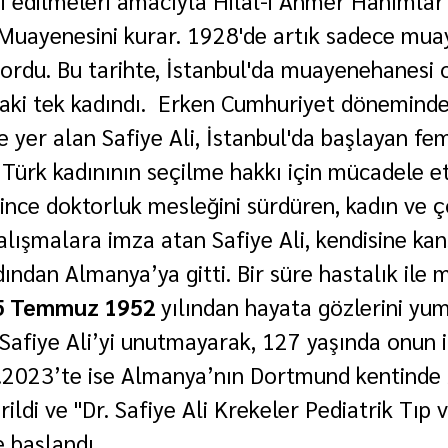
i edilmeleri amacıyla Hilal-i Ahmer Hanımlar
Muayenesini kurar. 1928'de artık sadece mu
ordu. Bu tarihte, İstanbul'da muayenehanesi 
aki tek kadındı.  Erken Cumhuriyet döneminde
e yer alan Safiye Ali, İstanbul'da başlayan fem
, Türk kadınının seçilme hakkı için mücadele e
ğince doktorluk mesleğini sürdüren, kadın ve ç
 çalışmalara imza atan Safiye Ali, kendisine kan
ından Almanya’ya gitti. Bir süre hastalık ile 
5 Temmuz 1952 
yılından hayata gözlerini yum
afiye Ali’yi unutmayarak, 127 yaşında onun iç
.2023’te ise Almanya’nın Dortmund kentinde 
rildi ve "Dr. Safiye Ali Krekeler Pediatrik Tıp 
 başlandı. 