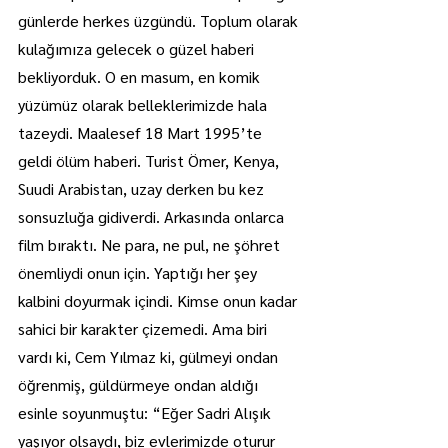
günlerde herkes üzgündü. Toplum olarak 
kulağımıza gelecek o güzel haberi 
bekliyorduk. O en masum, en komik 
yüzümüz olarak belleklerimizde hala 
tazeydi. Maalesef 18 Mart 1995’te 
geldi ölüm haberi. Turist Ömer, Kenya, 
Suudi Arabistan, uzay derken bu kez 
sonsuzluğa gidiverdi. Arkasında onlarca 
film bıraktı. Ne para, ne pul, ne şöhret 
önemliydi onun için. Yaptığı her şey 
kalbini doyurmak içindi. Kimse onun kadar 
sahici bir karakter çizemedi. Ama biri 
vardı ki, Cem Yılmaz ki, gülmeyi ondan 
öğrenmiş, güldürmeye ondan aldığı 
esinle soyunmuştu: “Eğer Sadri Alışık 
yaşıyor olsaydı, biz evlerimizde oturur 