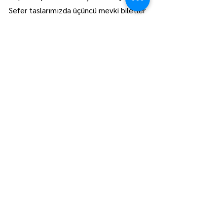
Sefer taslarımızda üçüncü mevki biletler
Mahpus gözlerimizi
Yalnız gecelerinizde
Ayak seslerimizi
Kadehler dolusu sohbetlerimizi
Koyun koyuna bile bitmeyen 
hasretlerimizi
Nasıl unutursunuz?”
Bizler sokak köpeklerine selam vermeye, 
gol olmasak da denemeye, iyi insan 
olmak için uğraşmaya, ve Dünyada 
inanacak sağlam şeyler bulmaya devam 
edeceğiz
Ahmet Güdücüoğlu