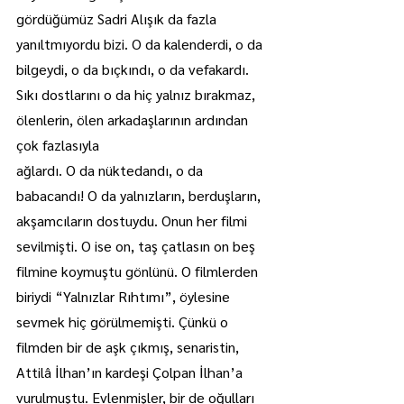
gördüğümüz Sadri Alışık da fazla 
yanıltmıyordu bizi. O da kalenderdi, o da 
bilgeydi, o da bıçkındı, o da vefakardı. 
Sıkı dostlarını o da hiç yalnız bırakmaz, 
ölenlerin, ölen arkadaşlarının ardından 
çok fazlasıyla
ağlardı. O da nüktedandı, o da 
babacandı! O da yalnızların, berduşların, 
akşamcıların dostuydu. Onun her filmi 
sevilmişti. O ise on, taş çatlasın on beş 
filmine koymuştu gönlünü. O filmlerden 
biriydi “Yalnızlar Rıhtımı”, öylesine 
sevmek hiç görülmemişti. Çünkü o 
filmden bir de aşk çıkmış, senaristin, 
Attilâ İlhan’ın kardeşi Çolpan İlhan’a 
vurulmuştu. Evlenmişler, bir de oğulları 