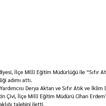
yesi, İlçe Millî Eğitim Müdürlüğü ile “Sıfır At
iği adımı attı.
ardımcısı Derya Aktan ve Sıfır Atık ve İklim D
n Çivi, İlçe Millî Eğitim Müdürü Cihan Erdem’
lığı talebini iletti.