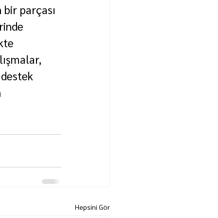
bir parçası 
rinde 
kte 
lışmalar, 
 destek 
 
Hepsini Gör