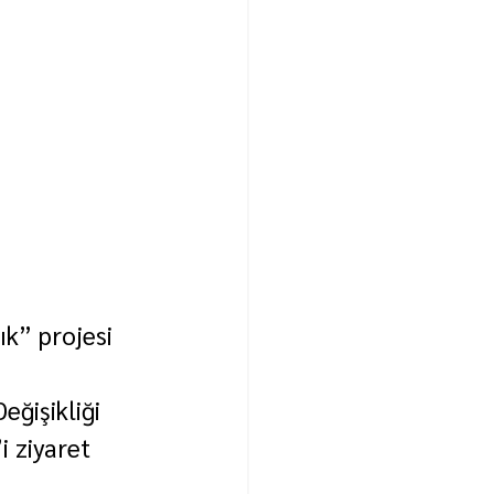
ık” projesi 
eğişikliği 
i ziyaret 