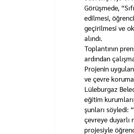
Görüşmede, “Sıfı
edilmesi, öğrenci
geçirilmesi ve ok
alındı.
Toplantının pren
ardından çalışmal
Projenin uygulan
ve çevre koruma 
Lüleburgaz Beled
eğitim kurumları
şunları söyledi: 
çevreye duyarlı n
projesiyle öğren