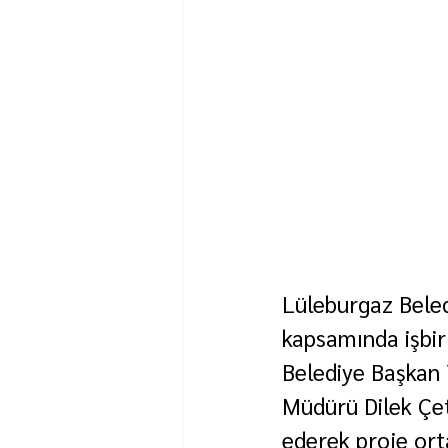
Lüleburgaz Beledi
kapsamında işbirl
Belediye Başkan Y
Müdürü Dilek Çeti
ederek proje ortak