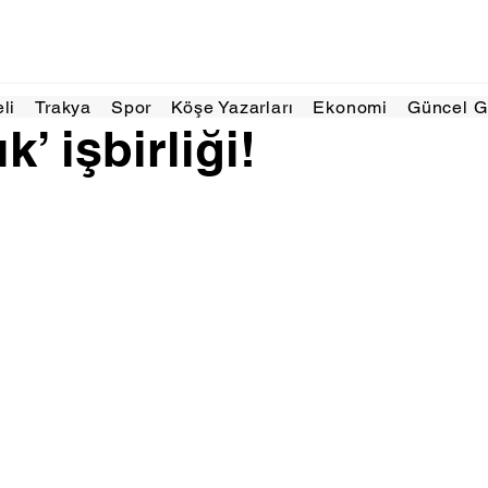
u 2025
1 dakikada okunur
eli
Trakya
Spor
Köşe Yazarları
Ekonomi
Güncel 
ık’ işbirliği!