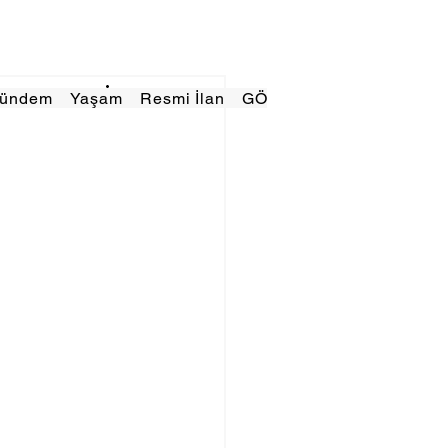
Gündem
Yaşam
Resmi İlan
GÖRÜNÜMTV
E GAZE