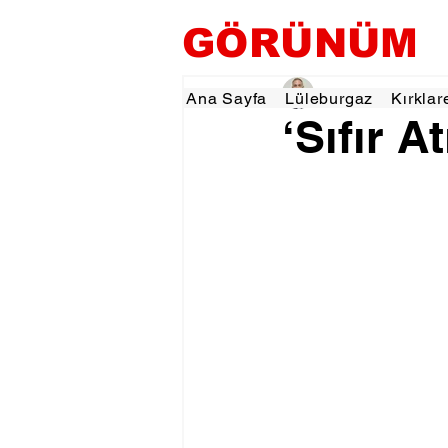
GÖRÜNÜM
Hamza Dalgıç
25 Ağ
Ana Sayfa
Lüleburgaz
Kırklar
‘Sıfır At