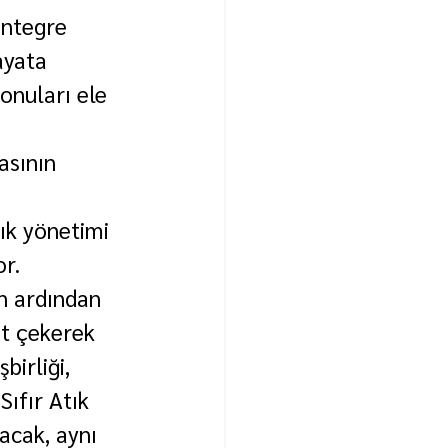
entegre 
ayata 
onuları ele 
asının 
ık yönetimi 
r.
n ardından 
t çekerek 
irliği, 
ıfır Atık 
acak, aynı 