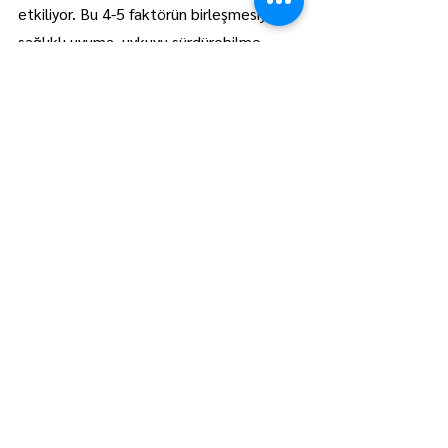
etkiliyor. Bu 4-5 faktörün birleşmesiyle 
sağlıklı uyuma, uykuyu sürdürebilme 
durumu bozuluyor, uyku bozukluğu 
hastalığı yaygın bir halk sağlığı 
hastalığına dönüşüyor." 
değerlendirmesinde bulundu. AA
Trakya
Manşet
Hepsini Gör
Son Yazılar