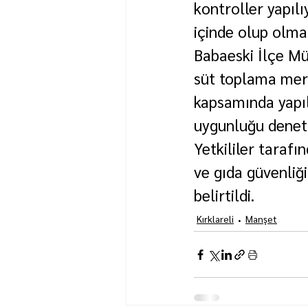
kontroller yapılı
içinde olup olmad
Babaeski İlçe Mü
süt toplama merk
kapsamında yapıl
uygunluğu denetl
Yetkililer tarafı
ve gıda güvenliğ
belirtildi.
Kırklareli
Manşet