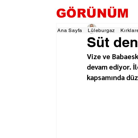
GÖRÜNÜM
Hamza Dalgıç
8 Oca
Ana Sayfa
Lüleburgaz
Kırklar
Süt den
Vize ve Babaeski
devam ediyor. İ
kapsamında düze