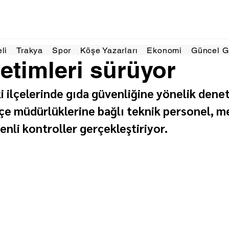
1 dakikada okunur
eli
Trakya
Spor
Köşe Yazarları
Ekonomi
Güncel 
etimleri sürüyor
 ilçelerinde gıda güvenliğine yönelik denet
lçe müdürlüklerine bağlı teknik personel, m
nli kontroller gerçekleştiriyor.