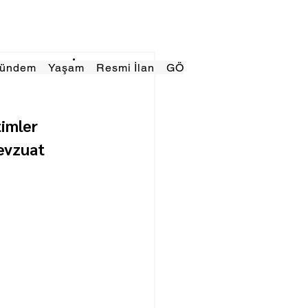
Gündem
Yaşam
Resmi İlan
GÖRÜNÜMTV
E GAZE
imler 
evzuat 