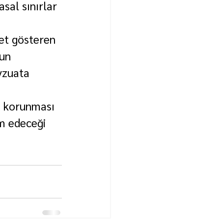
sal sınırlar 
yet gösteren 
un 
vzuata 
ın korunması 
m edeceği 