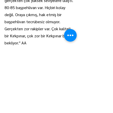
gerçekten çok yüksek seviyelere ulaştı. 
80-85 başpehlivan var. Hiçbiri kolay 
değil. Oraya çıkmış, hak etmiş bir 
başpehlivan tecrübesiz olmuyor. 
Gerçekten zor rakipler var. Çok kaliteli 
bir Kırkpınar, çok zor bir Kırkpınar bizi 
bekliyor." AA
Trakya
Manşet
Hepsini Gör
Son Yazılar