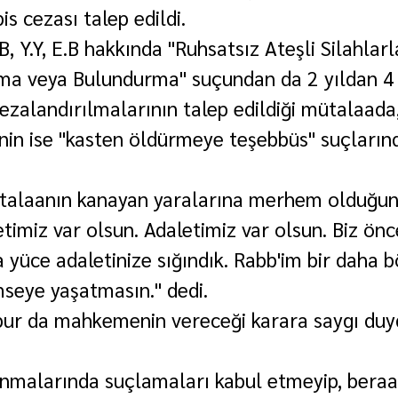
is cezası talep edildi.
B, Y.Y, E.B hakkında "Ruhsatsız Ateşli Silahlar
ma veya Bulundurma" suçundan da 2 yıldan 4 
cezalandırılmalarının talep edildiği mütalaada,
.D'nin ise "kasten öldürmeye teşebbüs" suçları
talaanın kanayan yaralarına merhem olduğun
etimiz var olsun. Adaletimiz var olsun. Biz önc
 yüce adaletinize sığındık. Rabb'im bir daha b
mseye yaşatmasın." dedi.
ur da mahkemenin vereceği karara saygı duyd
unmalarında suçlamaları kabul etmeyip, beraat