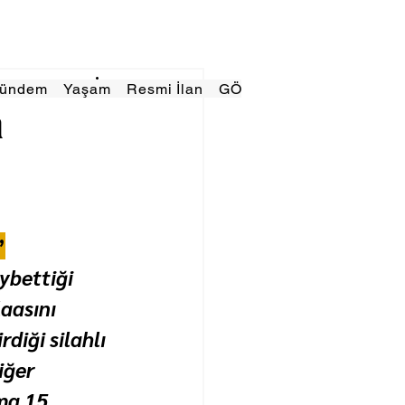
Gündem
Yaşam
Resmi İlan
GÖRÜNÜMTV
E GAZE
a
”
bettiği 
aasını 
iği silahlı 
iğer 
ma 15 