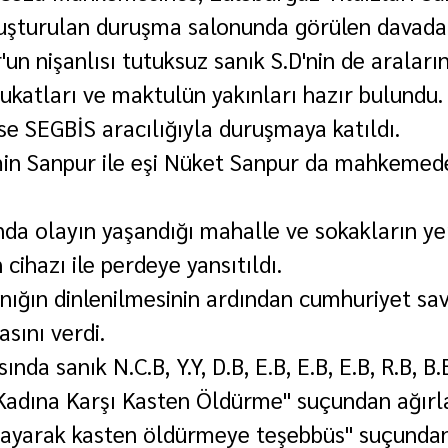
uşturulan duruşma salonunda görülen davada,
un nişanlısı tutuksuz sanık S.D'nin de araları
vukatları ve maktulün yakınları hazır bulundu.
se SEGBİS aracılığıyla duruşmaya katıldı.
in Sanpur ile eşi Nüket Sanpur da mahkemede
a olayın yaşandığı mahalle ve sokakların yer
 cihazı ile perdeye yansıtıldı.
nığın dinlenilmesinin ardından cumhuriyet sav
sını verdi.
nda sanık N.C.B, Y.Y, D.B, E.B, E.B, E.B, R.B, B.B
 "Kadına Karşı Kasten Öldürme" suçundan ağırla
layarak kasten öldürmeye teşebbüs" suçundan