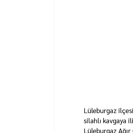
Lüleburgaz ilçes
silahlı kavgaya i
Lüleburgaz Ağır 