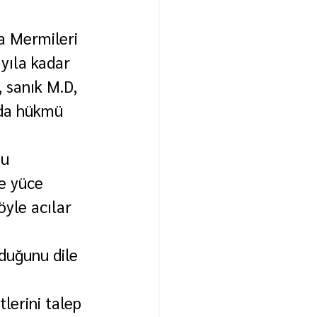
la Mermileri 
yıla kadar 
 sanık M.D, 
nda hükmü 
u 
e yüce 
öyle acılar 
uğunu dile 
lerini talep 