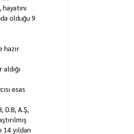
 hayatını 
nda olduğu 9 
 hazır 
 aldığı 
cısı esas 
, D.B, A.Ş, 
ştırılmış 
 14 yıldan 