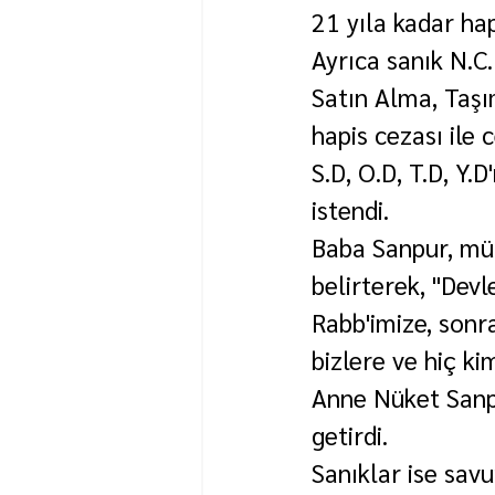
21 yıla kadar hap
Ayrıca sanık N.C.
Satın Alma, Taşı
hapis cezası ile 
S.D, O.D, T.D, Y
istendi.
Baba Sanpur, mü
belirterek, "Devl
Rabb'imize, sonra
bizlere ve hiç ki
Anne Nüket Sanp
getirdi.
Sanıklar ise sav