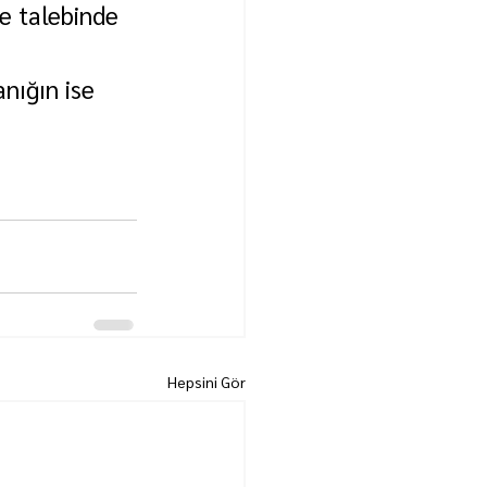
e talebinde 
nığın ise 
Hepsini Gör