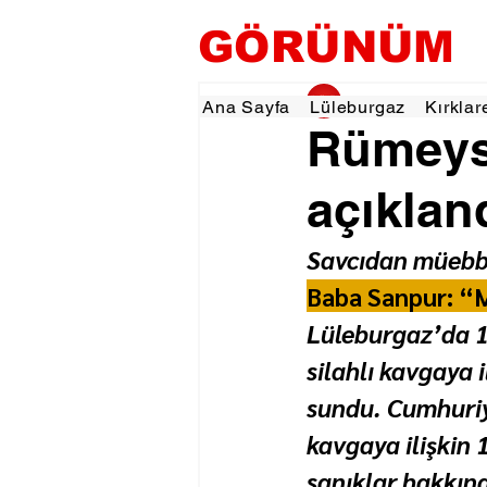
GÖRÜNÜM
gorunumhaber
10 
Ana Sayfa
Lüleburgaz
Kırklar
Rümeys
açıklan
Savcıdan müebb
Baba Sanpur: “
Lüleburgaz’da 1
silahlı kavgaya 
sundu. Cumhuriye
kavgaya ilişkin 
sanıklar hakkınd