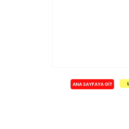
ANA SAYFAYA GİT
Künye
Yürükoğlu ailesinin acı