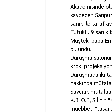
Akademisinde ol
kaybeden Sanpur'
sanık ile taraf a
Tutuklu 9 sanık i
Müşteki baba Em
bulundu.
Duruşma salonund
kroki projeksiyon
Duruşmada iki ta
hakkında mütalaa
Savcılık mütalaası
K.B, O.B, S.İ'nin
müebbet, "tasar