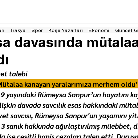
Haz
2 dakikada okunur
eli
Trakya
Spor
Köşe Yazarları
Ekonomi
Güncel 
a davasında mütala
dı
et talebi
Mütalaa kanayan yaralarımıza merhem oldu
9 yaşındaki Rümeysa Sanpur’un hayatını kay
ilişkin davada savcılık esas hakkındaki mütal
t savcısı, Rümeysa Sanpur'un yaşamını yitird
13 sanık hakkında ağırlaştırılmış müebbet, d
a ise çeşitli hapis cezaları talep etti. Duruş