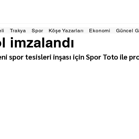
Haz 2025
1 dakikada okunur
eli
Trakya
Spor
Köşe Yazarları
Ekonomi
Güncel 
l imzalandı
ni spor tesisleri inşası için Spor Toto ile pr