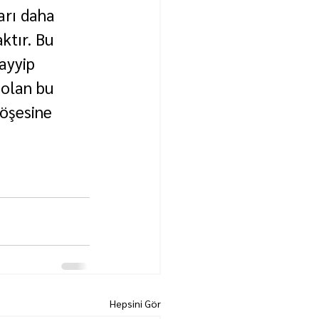
arı daha 
ktır. Bu 
ayyip 
 olan bu 
köşesine 
Hepsini Gör