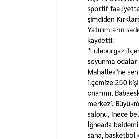
sportif faaliyett
şimdiden Kırklar
Yatırımların sad
kaydetti:
"Lüleburgaz ilçem
soyunma odaları 
Mahallesi'ne sen
ilçemize 250 kiş
onarımı, Babaesk
merkezi, Büyükm
salonu, İnece be
İğneada beldemiz
saha, basketbol 