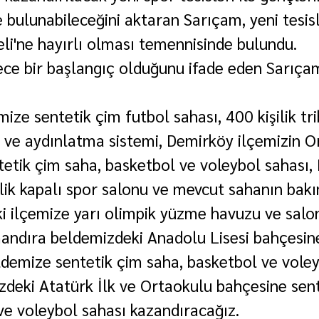
e bulunabileceğini aktaran Sarıçam, yeni tesisl
eli'ne hayırlı olması temennisinde bulundu.
ece bir başlangıç olduğunu ifade eden Sarıçam
ize sentetik çim futbol sahası, 400 kişilik tri
ve aydınlatma sistemi, Demirköy ilçemizin O
tetik çim saha, basketbol ve voleybol sahası,
ilik kapalı spor salonu ve mevcut sahanın bak
i ilçemize yarı olimpik yüzme havuzu ve salon
andıra beldemizdeki Anadolu Lisesi bahçesin
ldemize sentetik çim saha, basketbol ve voley
deki Atatürk İlk ve Ortaokulu bahçesine sent
ve voleybol sahası kazandıracağız.