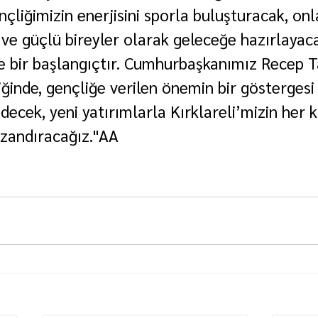
nçliğimizin enerjisini sporla buluşturacak, onl
nli ve güçlü bireyler olarak geleceğe hazırlayaca
e bir başlangıçtır. Cumhurbaşkanımız Recep T
iğinde, gençliğe verilen önemin bir göstergesi
ecek, yeni yatırımlarla Kırklareli’mizin her 
azandıracağız."AA