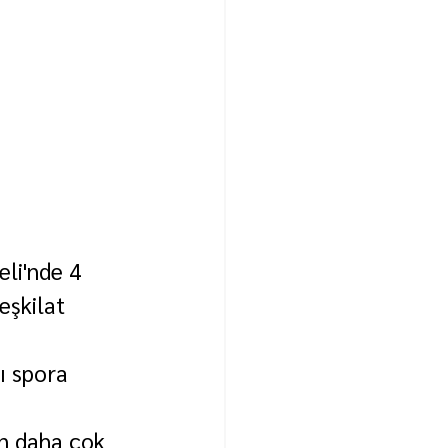
eli'nde 4 
eşkilat 
ı spora 
in daha çok 