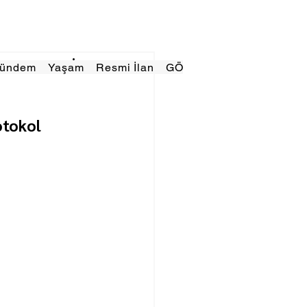
Gündem
Yaşam
Resmi İlan
GÖRÜNÜMTV
E GAZE
otokol 