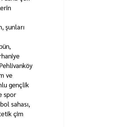
erin 
, şunları 
bün, 
rhaniye 
 Pehlivanköy 
ım ve 
lu gençlik 
e spor 
bol sahası, 
etik çim 