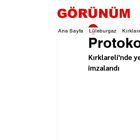
GÖRÜNÜM
gorunumhaber
26 
Ana Sayfa
Lüleburgaz
Kırklar
Protoko
Kırklareli'nde ye
imzalandı