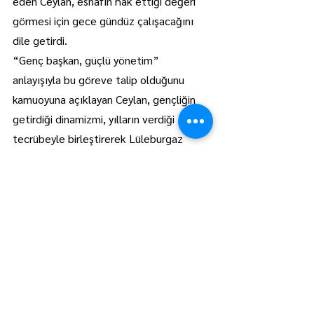
eden Ceylan, esnafın hak ettiği değeri 
görmesi için gece gündüz çalışacağını 
dile getirdi.
“Genç başkan, güçlü yönetim” 
anlayışıyla bu göreve talip olduğunu 
kamuoyuna açıklayan Ceylan, gençliğin 
getirdiği dinamizmi, yılların verdiği 
tecrübeyle birleştirerek Lüleburgaz 
pazarcı esnafı için yeni bir dönemin 
kapısını aralamayı amaçladığını söyledi.
Pazarcı esnafının sesi olmayı hedefleyen 
Özkan Ceylan, sorunları bilen, çözüm 
odaklı ve esnafla iç içe bir yönetim 
anlayışını hayata geçirmek istediğini 
vurguladı.
Lüleburgaz