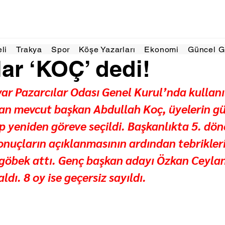
2 dakikada okunur
eli
Trakya
Spor
Köşe Yazarları
Ekonomi
Güncel 
lar ‘KOÇ’ dedi!
ar Pazarcılar Odası Genel Kurul’nda kullanı
lan mevcut başkan Abdullah Koç, üyelerin güv
p yeniden göreve seçildi. Başkanlıkta 5. dön
nuçların açıklanmasının ardından tebrikleri
 göbek attı. Genç başkan adayı Özkan Ceylan
dı. 8 oy ise geçersiz sayıldı.