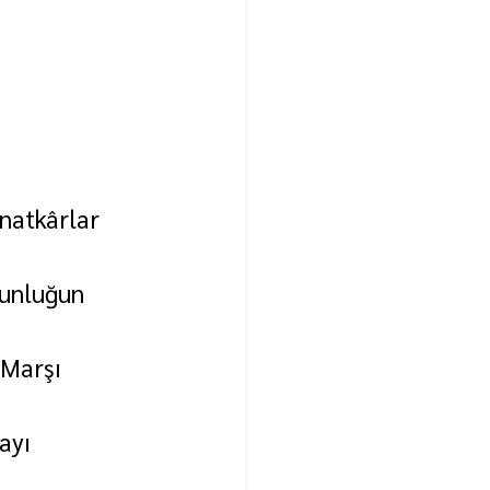
natkârlar 
ğunluğun 
 
 Marşı 
ayı 
 