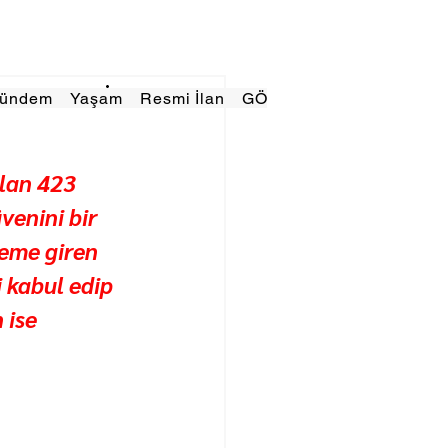
Gündem
Yaşam
Resmi İlan
GÖRÜNÜMTV
E GAZE
lan 423 
enini bir 
eme giren 
 kabul edip 
 ise 