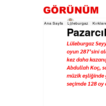
GÖRÜNÜM
Hamza Dalgıç
9 Oca
Ana Sayfa
Lüleburgaz
Kırklar
Pazarcı
Lüleburgaz Seyy
oyun 287’sini a
kez daha kazanı
Abdullah Koç, so
müzik eşliğinde
seçimde 128 oy al