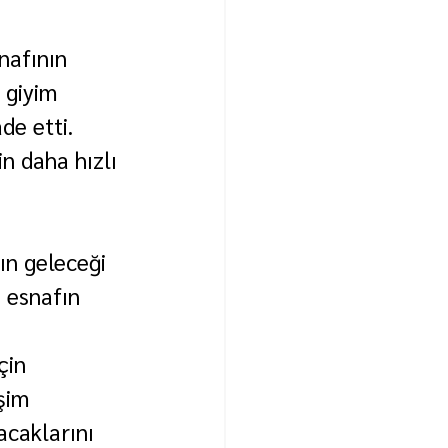
nafının 
 giyim 
de etti.
n daha hızlı 
ın geleceği 
 esnafın 
çin 
şim 
acaklarını 