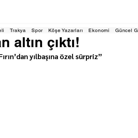
2 Oca
1 dakikada okunur
eli
Trakya
Spor
Köşe Yazarları
Ekonomi
Güncel 
 altın çıktı!
ırın’dan yılbaşına özel sürpriz”