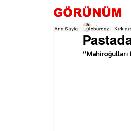
GÖRÜNÜM
Özlem KARAKOYUN
Ana Sayfa
Lüleburgaz
Kırklar
Pastadan
“Mahiroğulları F