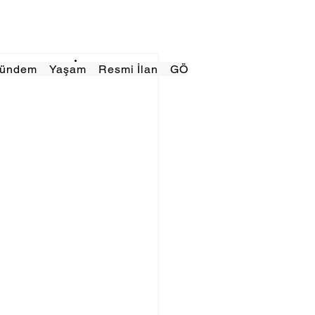
Gündem
Yaşam
Resmi İlan
GÖRÜNÜMTV
E GAZE