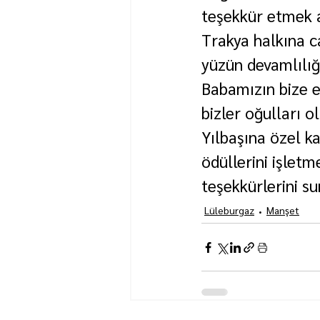
teşekkür etmek a
Trakya halkına ca
yüzün devamlılığı
Babamızın bize e
bizler oğulları 
Yılbaşına özel k
ödüllerini işletm
teşekkürlerini su
Lüleburgaz
Manşet