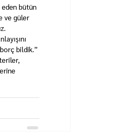
h eden bütün 
e ve güler 
z. 
nlayışını 
borç bildik.”
riler, 
erine 