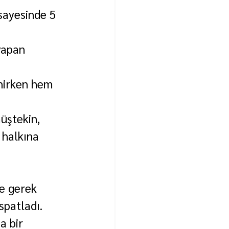
sayesinde 5 
yapan 
enirken hem 
üştekin, 
 halkına 
le gerek 
spatladı. 
a bir 