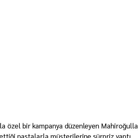
yla özel bir kampanya düzenleyen Mahiroğullar
ettiği pastalarla müşterilerine sürpriz yaptı.