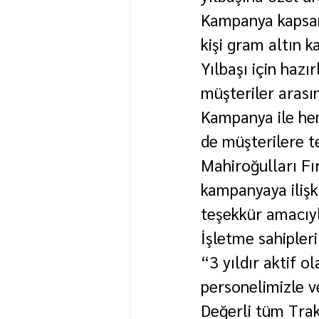
Kampanya kapsamı
kişi gram altın k
Yılbaşı için hazı
müşteriler arasın
Kampanya ile hem
de müşterilere t
Mahiroğulları Fır
kampanyaya ilişk
teşekkür amacıyla
İşletme sahipleri
“3 yıldır aktif o
personelimizle ve
Değerli tüm Traky