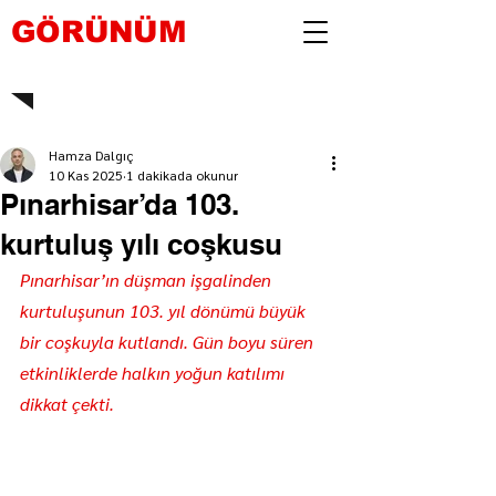
GÖRÜNÜM
Hamza Dalgıç
10 Kas 2025
1 dakikada okunur
Pınarhisar’da 103.
kurtuluş yılı coşkusu
Pınarhisar’ın düşman işgalinden 
kurtuluşunun 103. yıl dönümü büyük 
bir coşkuyla kutlandı. Gün boyu süren 
etkinliklerde halkın yoğun katılımı 
dikkat çekti.