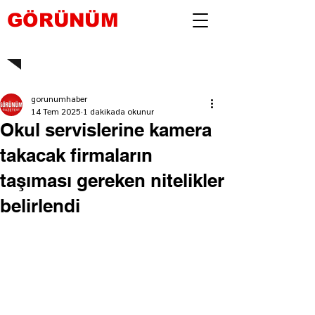
GÖRÜNÜM
gorunumhaber
14 Tem 2025
1 dakikada okunur
Okul servislerine kamera
takacak firmaların
taşıması gereken nitelikler
belirlendi