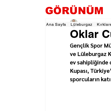
GÖRÜNÜM
Hamza Dalgıç
31 Ek
Ana Sayfa
Lüleburgaz
Kırklar
Oklar C
Gençlik Spor Mü
ve Lüleburgaz K
ev sahipliğinde
Kupası, Türkiye’
sporcuların katı