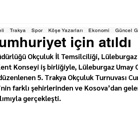
i 2025
1 dakikada okunur
eli
Trakya
Spor
Köşe Yazarları
Ekonomi
Güncel 
umhuriyet için atıldı
dürlüğü Okçuluk İl Temsilciliği, Lüleburgaz
ent Konseyi iş birliğiyle, Lüleburgaz Umay 
 düzenlenen 5. Trakya Okçuluk Turnuvası Cu
nin farklı şehirlerinden ve Kosova’dan gele
lımıyla gerçekleşti.