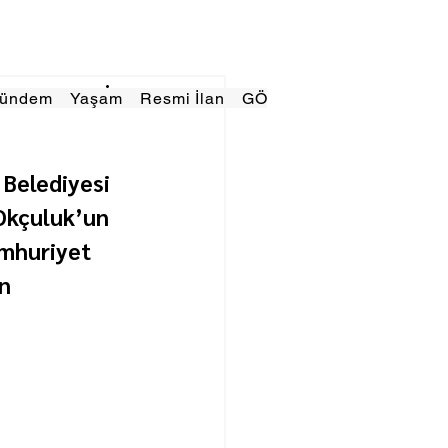
Gündem
Yaşam
Resmi İlan
GÖRÜNÜMTV
E GAZE
 Belediyesi 
Okçuluk’un 
mhuriyet 
n 