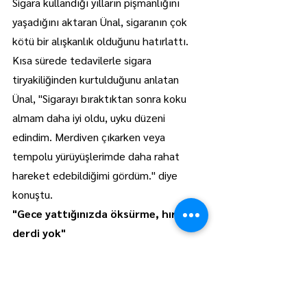
Sigara kullandığı yılların pişmanlığını 
yaşadığını aktaran Ünal, sigaranın çok 
kötü bir alışkanlık olduğunu hatırlattı.
Kısa sürede tedavilerle sigara 
tiryakiliğinden kurtulduğunu anlatan 
Ünal, "Sigarayı bıraktıktan sonra koku 
almam daha iyi oldu, uyku düzeni 
edindim. Merdiven çıkarken veya 
tempolu yürüyüşlerimde daha rahat 
hareket edebildiğimi gördüm." diye 
konuştu.
"Gece yattığınızda öksürme, hırıltı 
derdi yok"
Mustafa Güder (25) de sigarayla arkadaş 
ortamında tanıştığını söyledi.
Üç arkadaş sigarayı bırakmaya karar 