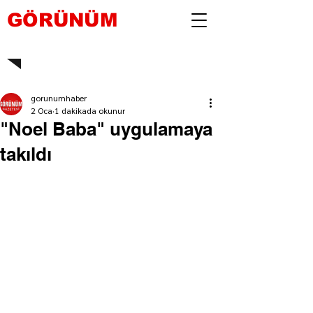
GÖRÜNÜM
gorunumhaber
2 Oca
1 dakikada okunur
"Noel Baba" uygulamaya
takıldı