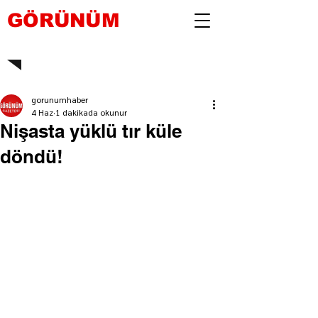
GÖRÜNÜM
gorunumhaber
4 Haz
1 dakikada okunur
Nişasta yüklü tır küle
döndü!