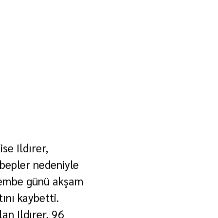
se Ildırer, 
ebepler nedeniyle 
şembe günü akşam 
ını kaybetti. 
n Ildırer, 96 