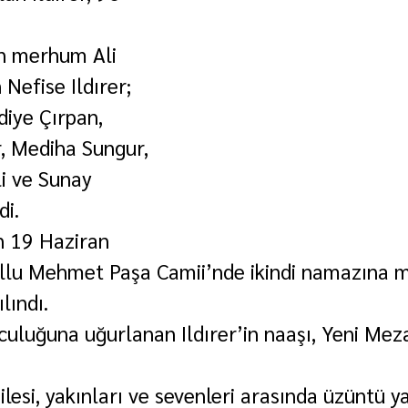
n merhum Ali 
n Nefise Ildırer; 
diye Çırpan, 
, Mediha Sungur, 
i ve Sunay 
di.
in 19 Haziran 
lu Mehmet Paşa Camii’nde ikindi namazına m
lındı.
culuğuna uğurlanan Ildırer’in naaşı, Yeni Meza
ailesi, yakınları ve sevenleri arasında üzüntü ya