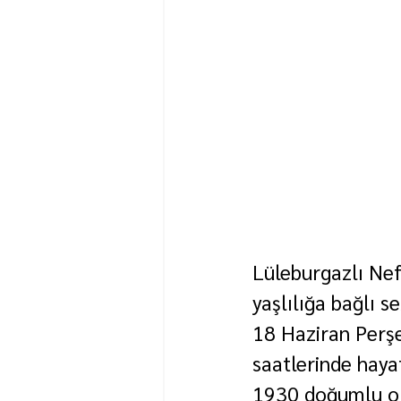
Lüleburgazlı Nefi
yaşlılığa bağlı s
18 Haziran Per
saatlerinde hayat
1930 doğumlu ola