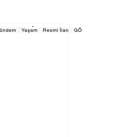
Gündem
Yaşam
Resmi İlan
GÖRÜNÜMTV
E GAZE