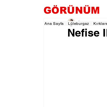
GÖRÜNÜM
Özlem KARAKOYUN
Ana Sayfa
Lüleburgaz
Kırklar
Nefise I