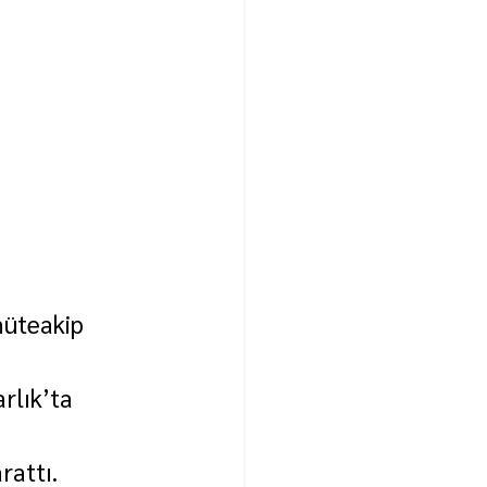
üteakip 
rlık’ta 
rattı.