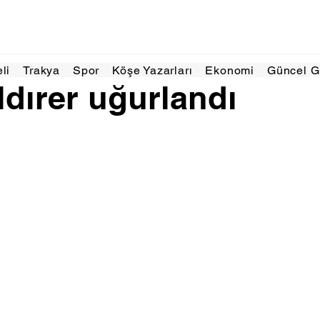
22 Haz
1 dakikada okunur
eli
Trakya
Spor
Köşe Yazarları
Ekonomi
Güncel 
ldırer uğurlandı