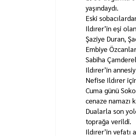
yaşındaydı.
Eski sobacılarda
Ildırer’in eşi ola
Şaziye Duran, Şa
Embiye Özcanlar
Sabiha Çamderel
Ildırer’in annesiy
Nefise Ildırer iç
Cuma günü Sokol
cenaze namazı kı
Dualarla son yol
toprağa verildi.
Ildırer’in vefatı 