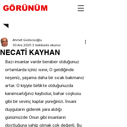
GÖRÜNÜM
Ahmet Güdücüoğlu
30 Ara 2025
3 dakikada okunur
NECATİ KAYHAN
Bazı insanlar vardır beraber olduğunuz 
ortamlarda içiniz ısınır, O geldiğinde 
neşeniz, yaşama daha bir sıcak bakmanız 
artar. O kişiyle birlikte olduğunuzda 
karamsarlığınız kaybolur, bahar coşkusu 
gibi bir sevinç kaplar yüreğinizi. İnsani 
duyguların giderek yara aldığı 
günümüzde Onun gibi insanların 
dostluğuna sahip olmak çok değerli. Bu 