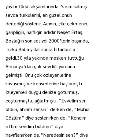
yayılır türkü akşamlarında. Yarım kalmış 
sevda türkülerini, en güzel onun 
derlediği söylenir. Acının, çile çekmenin, 
garipliğin, naifliğin adıdır Neşet Ertaş. 
Bozlağın son sesiydi.2000’lerin başında, 
Türkü Baba yıllar sonra İstanbul’a 
geldi.30 yıla yakındır mesken tuttuğu 
Almanya’dan çok sevdiği yurduna 
gelmişti. Onu çok özleyenlerine 
kavuşmuş ve konserlerine başlamıştı. 
İzleyenleri duygu denize götürmüş, 
coşturmuştu, ağlatmıştı. “Evvelim sen 
oldun, ahirim sensin” derken de, “Mühür 
Gözlüm” diye seslenirken de, “Kendim 
ettim kendim buldum” diye 
hayıflanırken de,“Neredesin sen?” diye 