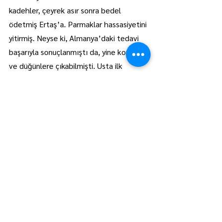
kadehler, çeyrek asır sonra bedel 
ödetmiş Ertaş’a. Parmaklar hassasiyetini 
yitirmiş. Neyse ki, Almanya’daki tedavi 
başarıyla sonuçlanmıştı da, yine konser 
ve düğünlere çıkabilmişti. Usta ilk 
gençlik yıllarında ve olgunluk 
zamanlarında göremediği yoğun saygı ve 
ilgiyi yaşamının son demlerinde fazlasıyla 
kavuşmuştu. Konser üstüne konser 
veriyordu, hınca hınç dolan salonlarda. 
Belgesel üstüne belgeseli yapılıyordu, 
“Yaşayan İnsan Hazinesi” seçildi Unesco 
tarafından. Tam da çok rahata 
kavuştuğu sıralarda, 
25 Eylül 2012
’de, 
hem de genç sayılacak bir yaşta 
yaşamını kaybetti. Geride hüzünlü bir 