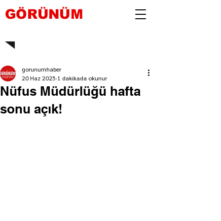
GÖRÜNÜM
gorunumhaber
20 Haz 2025
1 dakikada okunur
Nüfus Müdürlüğü hafta
sonu açık!