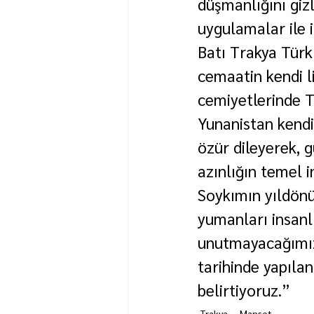
düşmanlığını giz
uygulamalar ile 
Batı Trakya Türk
cemaatin kendi li
cemiyetlerinde T
Yunanistan kendi 
özür dileyerek, 
azınlığın temel 
Soykımın yıldönüm
yumanları insanl
unutmayacağımızı
tarihinde yapıla
belirtiyoruz.”
Trakya
Manşet