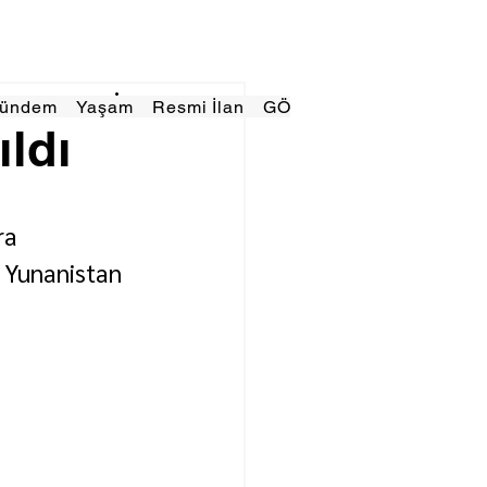
Gündem
Yaşam
Resmi İlan
GÖRÜNÜMTV
E GAZE
ıldı
ra 
 Yunanistan 