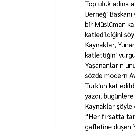
Topluluk adına a
Derneği Başkanı 
bir Müslüman kal
katledildiğini söy
Kaynaklar, Yunan 
katlettiğini vurgu
Yaşananların unu
sözde modern Avr
Türk'ün katledild
yazdı, bugünlere 
Kaynaklar şöyle 
“Her fırsatta ta
gafletine düşen