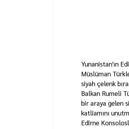
Yunanistan'ın E
Müslüman Türkle
siyah çelenk bırak
Balkan Rumeli Tü
bir araya gelen 
katliamını unutm
Edirne Konsolosl