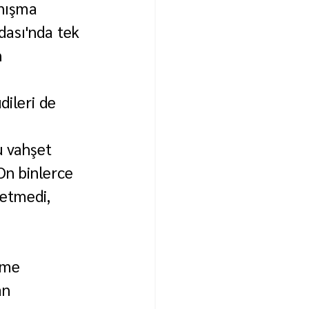
nışma 
ası'nda tek 
 
ileri de 
u vahşet 
On binlerce 
fetmedi, 
rme 
an 