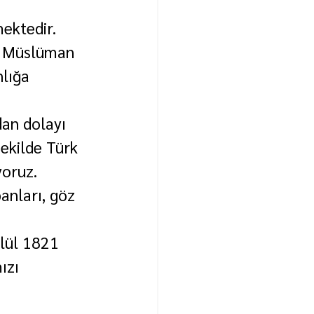
 
ektedir.
r, Müslüman 
lığa 
dan dolayı 
ekilde Türk 
yoruz.
anları, göz 
 
lül 1821 
ızı 