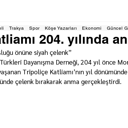
025
1 dakikada okunur
eli
Trakya
Spor
Köşe Yazarları
Ekonomi
Güncel 
liamı 204. yılında an
luğu önüne siyah çelenk”
Türkleri Dayanışma Derneği, 204 yıl önce Mo
aşanan Tripoliçe Katliamı’nın yıl dönümünde
nde çelenk bırakarak anma gerçekleştirdi.