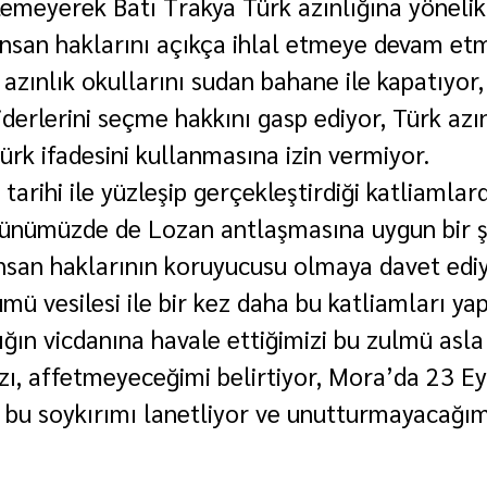
lemeyerek Batı Trakya Türk azınlığına yönelik
insan haklarını açıkça ihlal etmeye devam etm
 azınlık okullarını sudan bahane ile kapatıyo
derlerini seçme hakkını gasp ediyor, Türk azın
ürk ifadesini kullanmasına izin vermiyor.
tarihi ile yüzleşip gerçekleştirdiği katliamlar
günümüzde de Lozan antlaşmasına uygun bir ş
insan haklarının koruyucusu olmaya davet edi
ü vesilesi ile bir kez daha bu katliamları yap
ığın vicdanına havale ettiğimizi bu zulmü asla
, affetmeyeceğimi belirtiyor, Mora’da 23 Ey
n bu soykırımı lanetliyor ve unutturmayacağım