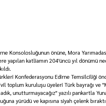
dirne Konsolosluğunun önüne, Mora Yarımadas
re yapılan katliamın 204'üncü yıl dönümü ned
ıldı.
rkleri Konfederasyonu Edirne Temsilciliği ön
sivil toplum kuruluşu üyeleri Türk bayrağı ve 
adık, unutturmayacağız" yazılı pankartla Yuna
uğuna yürüdü ve kapısına siyah çelenk bıraktı