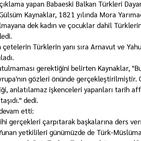
çıklama yapan Babaeski Balkan Türkleri Daya
Gülsüm Kaynaklar, 1821 yılında Mora Yarımad
mayana dek kadın ve çocuklar dahil Türklerin
ledi.
çetelerin Türklerin yanı sıra Arnavut ve Yahud
ladı.
tulmaması gerektiğini belirten Kaynaklar, "B
upa'nın gözleri önünde gerçekleştirilmiştir. 
iği, anlatılamaz işkenceleri yapanları tarih af
taşıdı." dedi.
devam etti:
rihi gerçekleri çarpıtarak başkalarına ders ve
 Yunan yetkilileri günümüzde de Türk-Müslüm