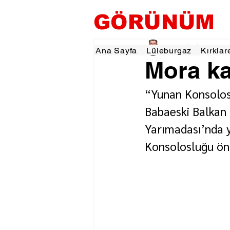
GÖRÜNÜM
Tevfik İŞÇİ
24 Eyl 2
Ana Sayfa
Lüleburgaz
Kırklar
Mora kat
“Yunan Konsolos
Babaeski Balkan 
Yarımadası’nda y
Konsolosluğu önü