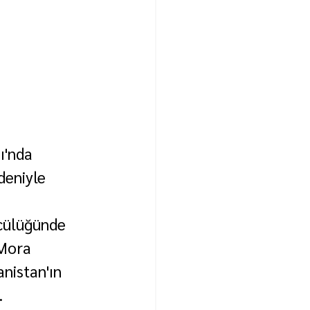
ı'nda 
eniyle 
cülüğünde 
"Mora 
nistan'ın 
.