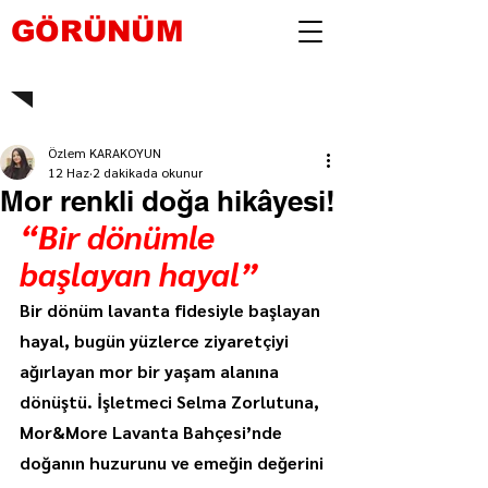
GÖRÜNÜM
Özlem KARAKOYUN
12 Haz
2 dakikada okunur
Mor renkli doğa hikâyesi!
“Bir dönümle 
başlayan hayal”
Bir dönüm lavanta fidesiyle başlayan 
hayal, bugün yüzlerce ziyaretçiyi 
ağırlayan mor bir yaşam alanına 
dönüştü. İşletmeci Selma Zorlutuna, 
Mor&More Lavanta Bahçesi’nde 
doğanın huzurunu ve emeğin değerini 