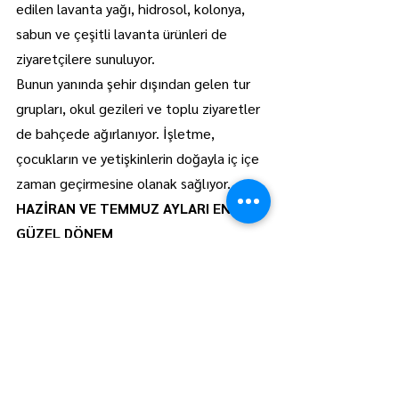
edilen lavanta yağı, hidrosol, kolonya, 
sabun ve çeşitli lavanta ürünleri de 
ziyaretçilere sunuluyor.
Bunun yanında şehir dışından gelen tur 
grupları, okul gezileri ve toplu ziyaretler 
de bahçede ağırlanıyor. İşletme, 
çocukların ve yetişkinlerin doğayla iç içe 
zaman geçirmesine olanak sağlıyor.
HAZİRAN VE TEMMUZ AYLARI EN 
GÜZEL DÖNEM
Mor&More Lavanta Bahçesi her gün 
11.00 ile 20.30 saatleri arasında hizmet 
veriyor. Lavanta sezonunun ise genellikle 
haziran ayının ilk haftasından temmuz 
ayının ilk haftasına kadar sürdüğünü 
belirten Zorlutuna, bu dönemde 