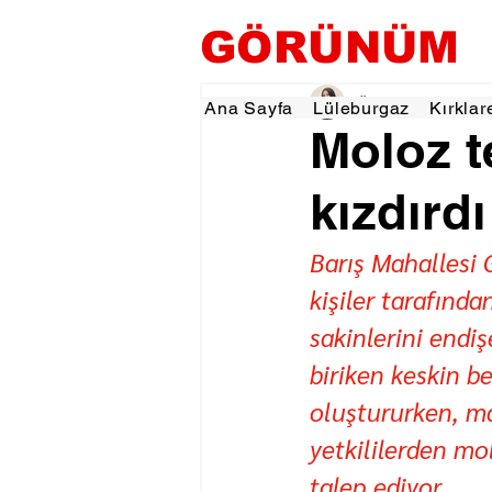
GÖRÜNÜM
Özlem KARAKOYUN
Ana Sayfa
Lüleburgaz
Kırklar
Moloz t
kızdırdı
Barış Mahallesi 
kişiler tarafınd
sakinlerini endiş
biriken keskin be
oluştururken, ma
yetkililerden mo
talep ediyor.