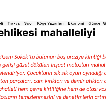
9 Mar
2 dakikada okunur
eli
Trakya
Spor
Köşe Yazarları
Ekonomi
Güncel 
ehlikesi mahalleliyi
Gizem Sokak’ta bulunan boş araziye kimliği be
an gelişi güzel dökülen inşaat molozları mahal
elendiriyor. Çocukların sık sık oyun oynadığı 
ton parçaları, cam kırıkları ve demir atıkları c
halleli hem çevre kirliliğine hem de olası kaz
lozların temizlenmesini ve denetimlerin artır