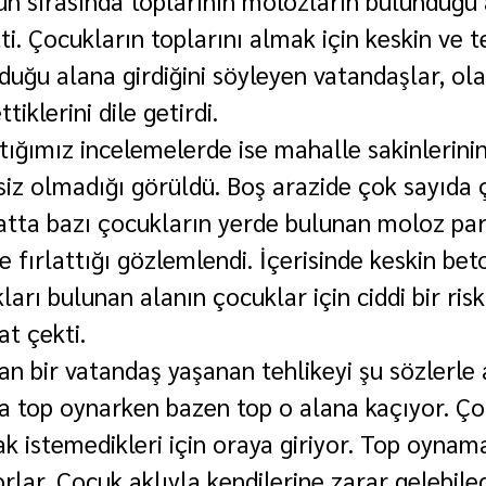
tti. Çocukların toplarını almak için keskin ve te
uğu alana girdiğini söyleyen vatandaşlar, olas
iklerini dile getirdi.
tığımız incelemelerde ise mahalle sakinlerinin
rsiz olmadığı görüldü. Boş arazide çok sayıda
atta bazı çocukların yerde bulunan moloz par
e fırlattığı gözlemlendi. İçerisinde keskin beto
kları bulunan alanın çocuklar için ciddi bir risk
at çekti.
n bir vatandaş yaşanan tehlikeyi şu sözlerle a
 top oynarken bazen top o alana kaçıyor. Ço
k istemedikleri için oraya giriyor. Top oynama
rlar. Çocuk aklıyla kendilerine zarar gelebilec