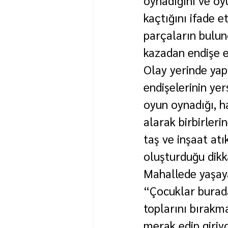
kaçtığını ifade e
parçaların bulund
kazadan endişe ett
Olay yerinde yap
endişelerinin ye
oyun oynadığı, h
alarak birbirlerin
taş ve inşaat atı
oluşturduğu dikk
Mahallede yaşaya
“Çocuklar burada
toplarını bırakma
merak edip giriyo