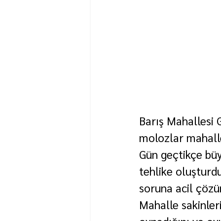
Barış Mahallesi 
molozlar mahalle
Gün geçtikçe büy
tehlike oluşturd
soruna acil çözü
Mahalle sakinler
oynadığını ve oy