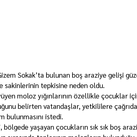
Gizem Sokak’ta bulunan boş araziye gelişi güz
 sakinlerinin tepkisine neden oldu.
üyen moloz yığınlarının özellikle çocuklar içi
uğunu belirten vatandaşlar, yetkililere çağrıd
m bulunmasını istedi.
i, bölgede yaşayan çocukların sık sık boş araz
un sırasında toplarının molozların bulunduğu 