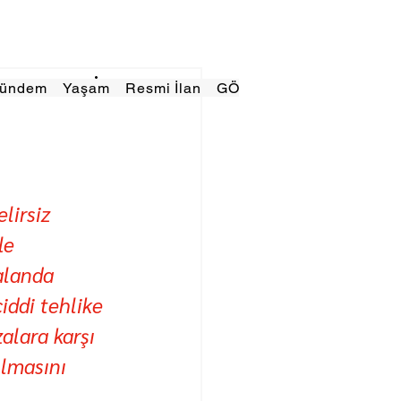
Gündem
Yaşam
Resmi İlan
GÖRÜNÜMTV
E GAZE
lirsiz 
le 
alanda 
iddi tehlike 
alara karşı 
ılmasını 