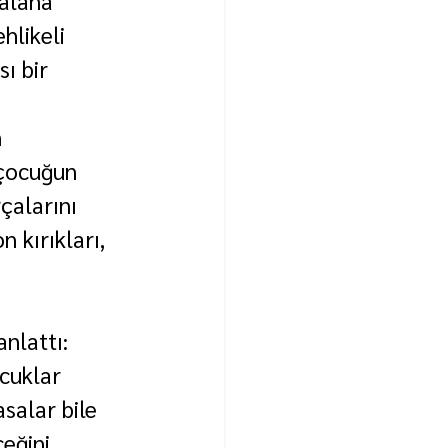
hlikeli 
ı bir 
 
 çocuğun 
çalarını 
n kırıkları, 
 
nlattı:
cuklar 
salar bile 
eğini 