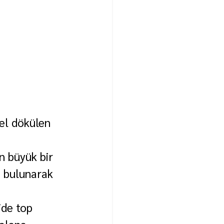
el dökülen 
n büyük bir 
a bulunarak 
ide top 
alana 