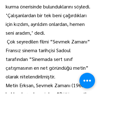
kurma önerisinde bulunduklarını söyledi. 
‘Çalışanlardan bir tek beni çağırdıkları 
için kızdım, ayrıldım onlardan, hemen 
seni aradım,’ dedi.
 Çok seyredilen filmi “Sevmek Zamanı” 
Fransız sinema tarihçisi Sadoul 
tarafından “Sinemada sert sınıf 
çatışmasının en net göründüğü metin” 
olarak nitelendirilmiştir.
Metin Erksan, Sevmek Zamanı (1965) 
hakkında şunları söyler: “Bütün sanatlar 
insan anlatır. İnsansız sanat olamayacağı 
gibi sanatı da ancak insan yaşar. Yani 
sanat insan içindir. Sanat sanat içindir 
veya toplum içindir gibi birtakım 
bayatlamış yanlışların bilimsel düşünce 