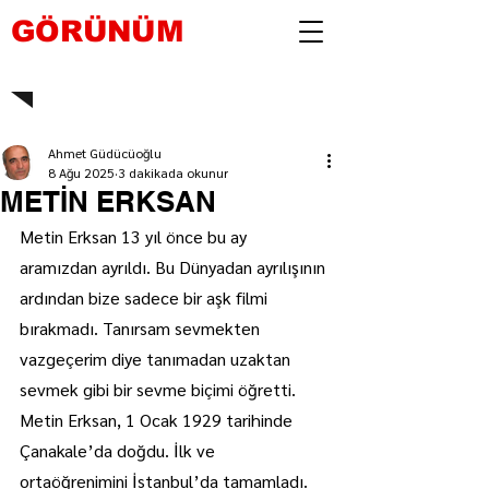
GÖRÜNÜM
Ahmet Güdücüoğlu
8 Ağu 2025
3 dakikada okunur
METİN ERKSAN
Metin Erksan 13 yıl önce bu ay 
aramızdan ayrıldı. Bu Dünyadan ayrılışının 
ardından bize sadece bir aşk filmi 
bırakmadı. Tanırsam sevmekten 
vazgeçerim diye tanımadan uzaktan 
sevmek gibi bir sevme biçimi öğretti. 
Metin Erksan, 1 Ocak 1929 tarihinde 
Çanakale’da doğdu. İlk ve 
ortaöğrenimini İstanbul’da tamamladı. 