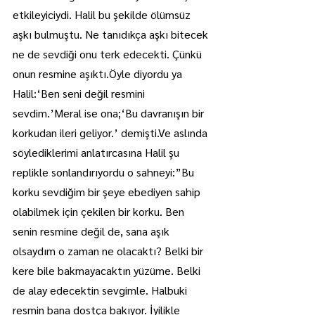
etkileyiciydi. Halil bu şekilde ölümsüz 
aşkı bulmuştu. Ne tanıdıkça aşkı bitecek 
ne de sevdiği onu terk edecekti. Çünkü 
onun resmine aşıktı.Öyle diyordu ya 
Halil:‘Ben seni değil resmini 
sevdim.’Meral ise ona;‘Bu davranışın bir 
korkudan ileri geliyor.’ 
demişti.Ve
 aslında 
söylediklerimi anlatırcasına Halil şu 
replikle sonlandırıyordu o sahneyi:”Bu 
korku sevdiğim bir şeye ebediyen sahip 
olabilmek için çekilen bir korku. Ben 
senin resmine değil de, sana aşık 
olsaydım o zaman ne olacaktı? Belki bir 
kere bile bakmayacaktın yüzüme. Belki 
de alay edecektin sevgimle. Halbuki 
resmin bana dostça bakıyor. İyilikle 