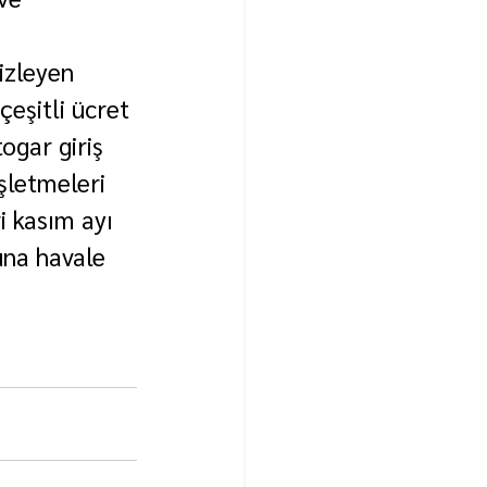
izleyen 
çeşitli ücret 
ogar giriş 
işletmeleri 
 kasım ayı 
una havale 