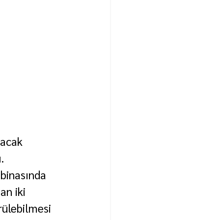
lacak 
.
binasında 
n iki 
ülebilmesi 