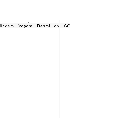
Gündem
Yaşam
Resmi İlan
GÖRÜNÜMTV
E GAZE