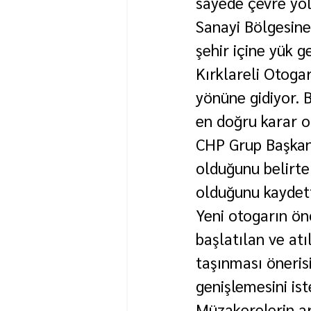
sayede çevre yol
Sanayi Bölgesine
şehir içine yük 
Kırklareli Otogar
yönüne gidiyor. 
en doğru karar o
CHP Grup Başkanı 
olduğunu belirt
olduğunu kaydett
Yeni otogarın ön
başlatılan ve a
taşınması öneris
genişlemesini ist
Müzakerelerin a