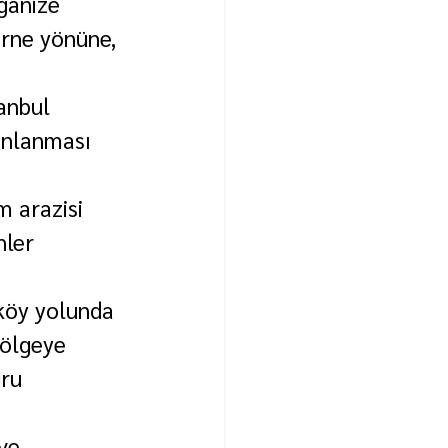
ganize 
irne yönüne, 
anbul 
anlanması 
m arazisi 
ler 
köy yolunda 
ölgeye 
ru 
ve 