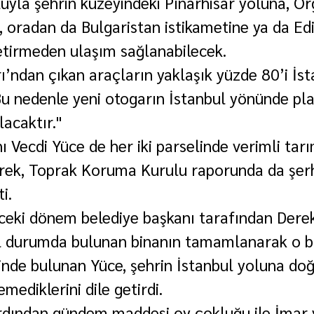
uyla şehrin kuzeyindeki Pınarhisar yoluna, Or
, oradan da Bulgaristan istikametine ya da Ed
getirmeden ulaşım sağlanabilecek.
ı’ndan çıkan araçların yaklaşık yüzde 80’i İst
Bu nedenle yeni otogarın İstanbul yönünde pl
lacaktır."
Vecdi Yüce de her iki parselinde verimli tarı
erek, Toprak Koruma Kurulu raporunda da şerh
i.
ceki dönem belediye başkanı tarafından Dere
tıl durumda bulunan binanın tamamlanarak o b
inde bulunan Yüce, şehrin İstanbul yoluna doğ
emediklerini dile getirdi.
rdından gündem maddesi oy çokluğu ile İmar 