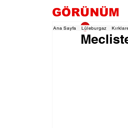
GÖRÜNÜM
gorunumhaber
6 K
Ana Sayfa
Lüleburgaz
Kırklar
Meclist