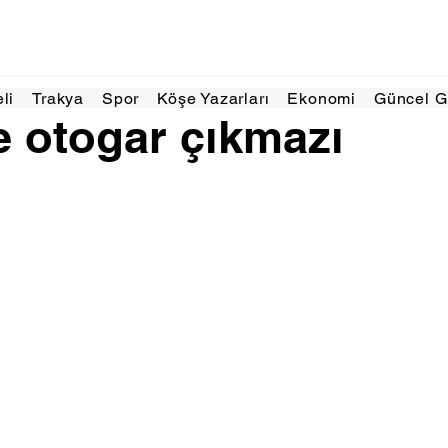
as 2025
2 dakikada okunur
eli
Trakya
Spor
Köşe Yazarları
Ekonomi
Güncel 
e otogar çıkmazı