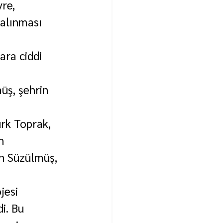
re, 
 alınması 
ara ciddi 
üş, şehrin 
rk Toprak, 
n 
an Süzülmüş, 
jesi 
i. Bu 