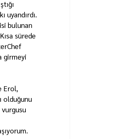
tığı 
kı uyandırdı.
si bulunan 
 Kısa sürede 
terChef 
a girmeyi 
 Erol, 
lı olduğunu 
i vurgusu 
aşıyorum. 