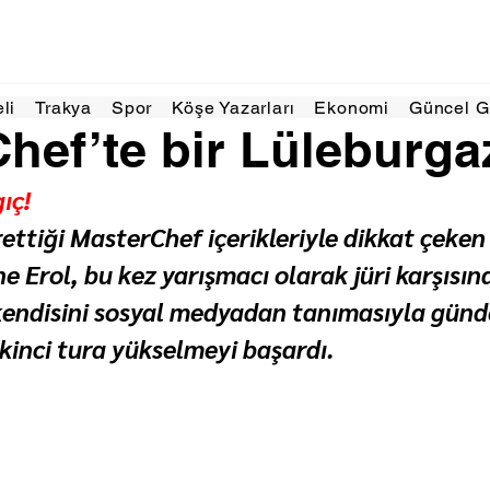
26 Haz
2 dakikada okunur
eli
Trakya
Spor
Köşe Yazarları
Ekonomi
Güncel 
hef’te bir Lüleburgaz
ıç!
ttiği MasterChef içerikleriyle dikkat çeken
 Erol, bu kez yarışmacı olarak jüri karşısına 
endisini sosyal medyadan tanımasıyla günd
ikinci tura yükselmeyi başardı.