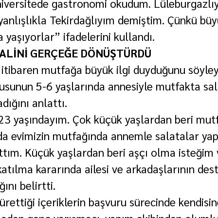
üniversitede gastronomi okudum. Lüleburgazlı
yanlışlıkla Tekirdağlıyım demiştim. Çünkü büy
 yaşıyorlar” ifadelerini kullandı.
ALİNİ GERÇEĞE DÖNÜŞTÜRDÜ
itibaren mutfağa büyük ilgi duyduğunu söyle
tkusunun 5-6 yaşlarında annesiyle mutfakta sal
dığını anlattı.
23 yaşındayım. Çok küçük yaşlardan beri mutf
nda evimizin mutfağında annemle salatalar yap
attım. Küçük yaşlardan beri aşçı olma isteğim 
atılma kararında ailesi ve arkadaşlarının dest
ını belirtti.
rettiği içeriklerin başvuru sürecinde kendisin
e eden genç yarışmacı, yapım ekibinden olumlu