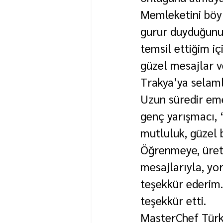
Memleketini böy
gurur duyduğunu
temsil ettiğim i
güzel mesajlar ve
Trakya’ya selamla
Uzun süredir emek
genç yarışmacı, 
mutluluk, güzel b
Öğrenmeye, üret
mesajlarıyla, yo
teşekkür ederim. 
teşekkür etti.
MasterChef Türki