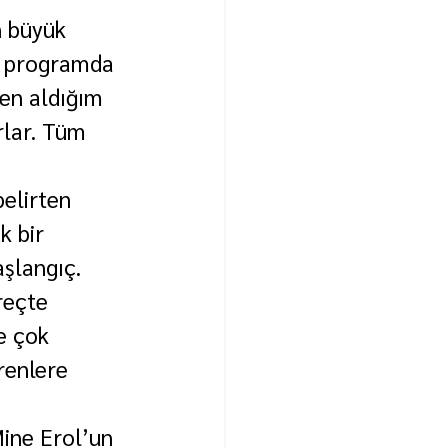
 büyük 
r programda 
en aldığım 
rlar. Tüm 
elirten 
 bir 
şlangıç. 
eçte 
e çok 
renlere 
ine Erol’un 