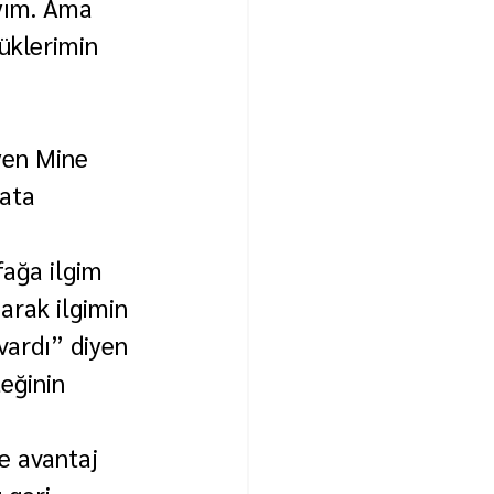
yım. Ama 
üklerimin 
yen Mine 
ata 
ağa ilgim 
arak ilgimin 
vardı” diyen 
eğinin 
e avantaj 
 geri 