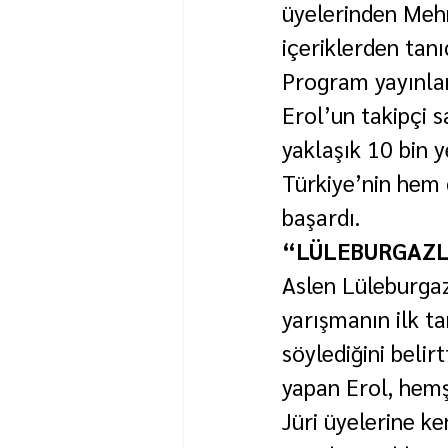
üyelerinden Mehm
içeriklerden tanı
Program yayınla
Erol’un takipçi s
yaklaşık 10 bin 
Türkiye’nin hem 
başardı.
“LÜLEBURGAZL
Aslen Lüleburgaz
yarışmanın ilk t
söylediğini belir
yapan Erol, hemş
Jüri üyelerine ke