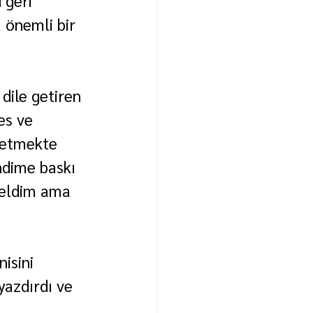
 önemli bir 
dile getiren 
es ve 
 etmekte 
ndime baskı 
geldim ama 
isini 
yazdırdı ve 