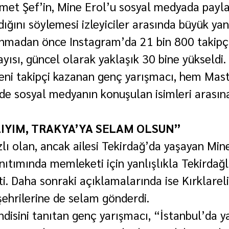
et Şef’in, Mine Erol’u sosyal medyada paylaş
dığını söylemesi izleyiciler arasında büyük yan
nmadan önce Instagram’da 21 bin 800 takipçi
ayısı, güncel olarak yaklaşık 30 bine yükseldi.
yeni takipçi kazanan genç yarışmacı, hem Mas
de sosyal medyanın konuşulan isimleri arasın
IYIM, TRAKYA’YA SELAM OLSUN”
lı olan, ancak ailesi Tekirdağ’da yaşayan Mine
anıtımında memleketi için yanlışlıkla Tekirdağ
tti. Daha sonraki açıklamalarında ise Kırklarel
ehrilerine de selam gönderdi.
ndisini tanıtan genç yarışmacı, “İstanbul’da y