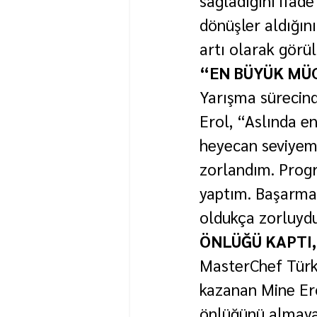
dönüşler aldığın
artı olarak görü
“EN BÜYÜK MÜ
Yarışma sürecind
Erol, “Aslında e
heyecan seviyem 
zorlandım. Progra
yaptım. Başarma
oldukça zorluydu
ÖNLÜĞÜ KAPTI,
MasterChef Türkiy
kazanan Mine Erol
önlüğünü almaya