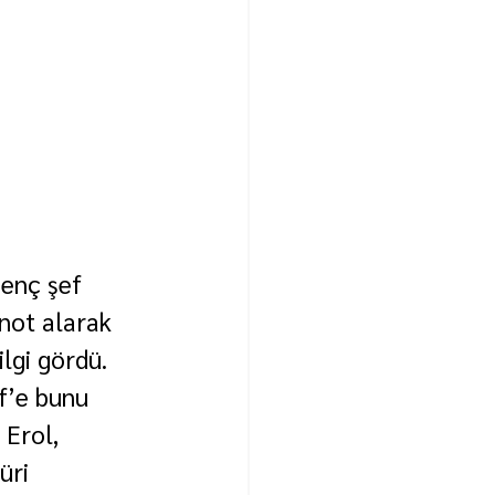
enç şef 
not alarak 
lgi gördü.
’e bunu 
Erol, 
üri 