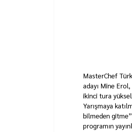
MasterChef Türki
adayı Mine Erol,
ikinci tura yüks
Yarışmaya katıl
bilmeden gitme” 
programın yayınl