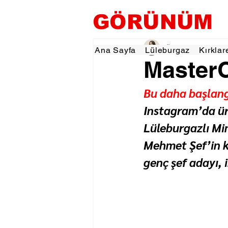
GÖRÜNÜM
Özlem KARAKOYUN
Ana Sayfa
Lüleburgaz
Kırklar
MasterC
Bu daha başlang
Instagram’da üre
Lüleburgazlı Mine
Mehmet Şef’in k
genç şef adayı, 