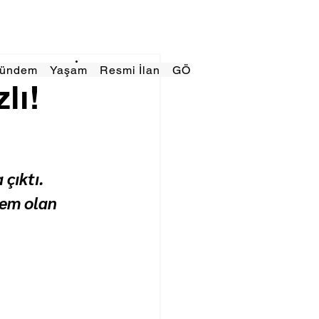
Gündem
Yaşam
Resmi İlan
GÖRÜNÜMTV
E GAZE
lı!
 
çıktı. 
em olan 