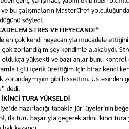
ı ve bu çalışmaların MasterChef yolculuğunda
ldüğünü söyledi.
CADELEM STRES VE HEYECANDI”
e en çok kendi heyecanıyla mücadele ettiğini 
n çok zorlandığım şey kendimle alakalıydı. Str
oldukça yüksekti ve bazı anlar bunu kontrol
mla ilgili içerik ürettiğim için biraz kendi ke
k zorundaymışım gibi hissettim. Üstesinden 
” dedi.
 İKİNCİ TURA YÜKSELDİ
e’de hazırladığı tabakla jüri üyelerinin beğen
, ilk turu başarıyla geçerek adını ikinci tura 
 hak kazandı.