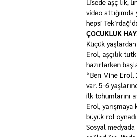
Lisede aşçılık, 
video attığımda 
hepsi Tekirdağ’da
ÇOCUKLUK HAY
Küçük yaşlardan 
Erol, aşçılık tu
hazırlarken başla
“Ben Mine Erol, 
var. 5-6 yaşları
ilk tohumlarını 
Erol, yarışmaya k
büyük rol oynadığ
Sosyal medyada ü
sağladığını ifad