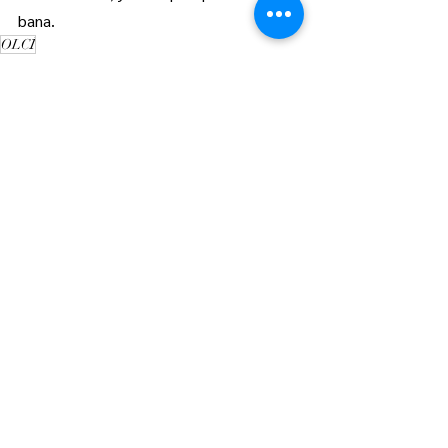
bana.
OLCİ
Hepsini Gör
Son Yazılar