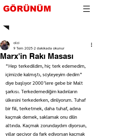
GÖRÜNÜM
olci
9 Tem 2025
2 dakikada okunur
Marx'in Rakı Masası
“Hep terkedildim, hiç terk edemedim, 
içimizde kalmıştı, söyleyeyim dedim” 
diye başlıyor 2000’lere gebe bir Malt 
şarkısı. Terkedemediğim kadınların 
ülkesini terkederken, dinliyorum. Tuhaf 
bir fiil, terketmek, daha tuhaf, adına 
kaçmak demek, saklamak onu dilin 
altında. Kaçmak zorundaydım diyorsun, 
yıllar geçiyor da fark ediyorsan kaçmak 