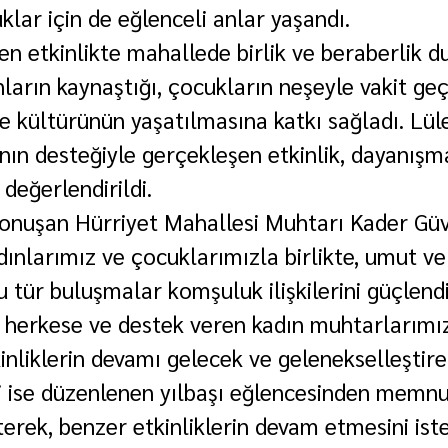
lar için de eğlenceli anlar yaşandı.
n etkinlikte mahallede birlik ve beraberlik d
nların kaynaştığı, çocukların neşeyle vakit geçi
 kültürünün yaşatılmasına katkı sağladı. Lül
nın desteğiyle gerçekleşen etkinlik, dayanışm
 değerlendirildi.
n konuşan Hürriyet Mahallesi Muhtarı Kader Güv
dınlarımız ve çocuklarımızla birlikte, umut v
u tür buluşmalar komşuluk ilişkilerini güçlendi
 herkese ve destek veren kadın muhtarlarımı
inliklerin devamı gelecek ve gelenekselleştire
i ise düzenlenen yılbaşı eğlencesinden memnu
rterek, benzer etkinliklerin devam etmesini iste