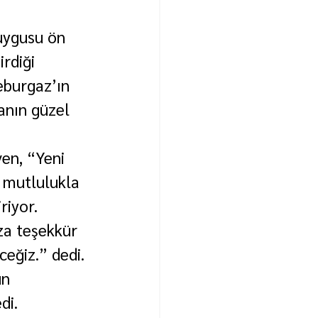
uygusu ön 
rdiği 
eburgaz’ın 
anın güzel 
en, “Yeni 
e mutlulukla 
riyor. 
za teşekkür 
ceğiz.” dedi.
n 
di.