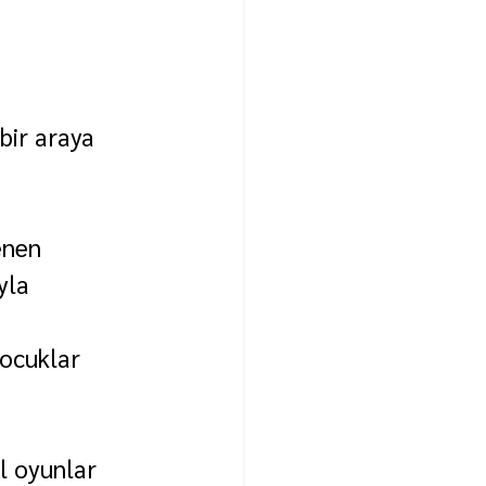
bir araya 
enen 
yla 
ocuklar 
l oyunlar 