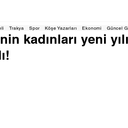
22 Ara 2025
1 dakikada okunur
eli
Trakya
Spor
Köşe Yazarları
Ekonomi
Güncel 
in kadınları yeni yıl
ı!