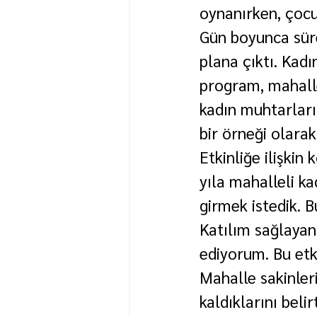
oynanırken, çocuk
Gün boyunca süre
plana çıktı. Kadı
program, mahalle
kadın muhtarları
bir örneği olarak
Etkinliğe ilişki
yıla mahalleli ka
girmek istedik. B
Katılım sağlayan
ediyorum. Bu etk
Mahalle sakinler
kaldıklarını beli