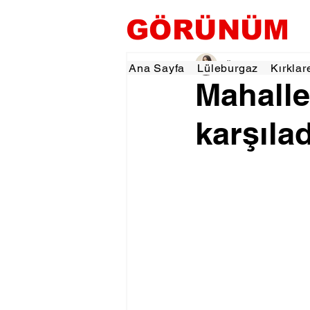
GÖRÜNÜM
Özlem KARAKOYUN
Ana Sayfa
Lüleburgaz
Kırklar
Mahallen
karşılad