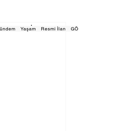
Gündem
Yaşam
Resmi İlan
GÖRÜNÜMTV
E GAZE
ı