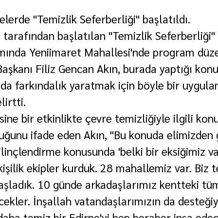
lerde "Temizlik Seferberliği" başlatıldı.
 tarafından başlatılan "Temizlik Seferberliği" 
ında Yeniimaret Mahallesi'nde program düze
Başkanı Filiz Gencan Akın, burada yaptığı ko
da farkındalık yaratmak için böyle bir uygula
lirtti.
ine bir etkinlikte çevre temizliğiyle ilgili kon
uğunu ifade eden Akın, "Bu konuda elimizden 
inçlendirme konusunda 'belki bir eksiğimiz var
işilik ekipler kurduk. 28 mahallemiz var. Biz t
aşladık. 10 günde arkadaşlarımız kentteki tü
cekler. İnşallah vatandaşlarımızın da desteği
aha temiz bir Edirne'yi hep beraber inşa edece