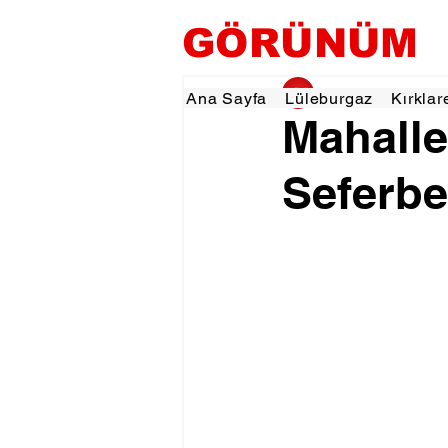
GÖRÜNÜM
gorunumhaber
19 
Ana Sayfa
Lüleburgaz
Kırklar
Mahalle
Seferber