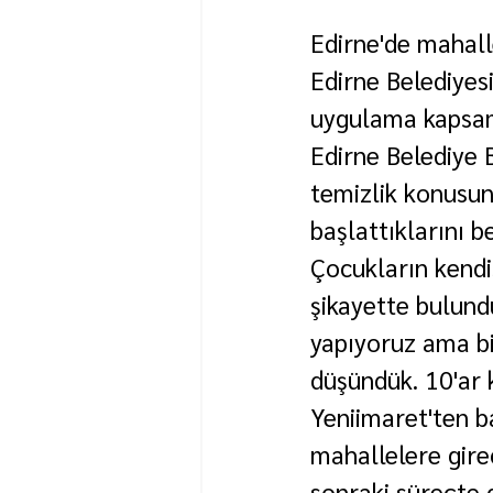
Edirne'de mahalle
Edirne Belediyesi
uygulama kapsam
Edirne Belediye 
temizlik konusun
başlattıklarını be
Çocukların kendis
şikayette bulund
yapıyoruz ama bil
düşündük. 10'ar k
Yeniimaret'ten b
mahallelere gire
sonraki süreçte d