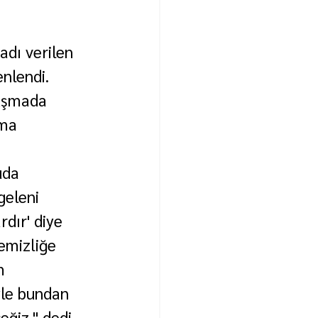
adı verilen 
nlendi.
nuşmada 
ma 
uda 
geleni 
dır' diye 
emizliğe 
m 
yle bundan 
ğiz." dedi.