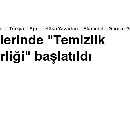
Ara 2024
1 dakikada okunur
eli
Trakya
Spor
Köşe Yazarları
Ekonomi
Güncel 
lerinde "Temizlik
liği" başlatıldı