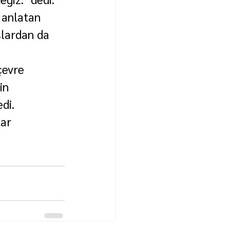
 anlatan 
şlardan da 
çevre 
in 
di.
ar 