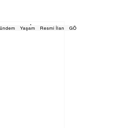
Gündem
Yaşam
Resmi İlan
GÖRÜNÜMTV
E GAZE