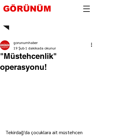
GÖRÜNÜM
gorunumhaber
19 Şub
1 dakikada okunur
"Müstehcenlik"
operasyonu!
Tekirdağ'da çocuklara ait müstehcen 