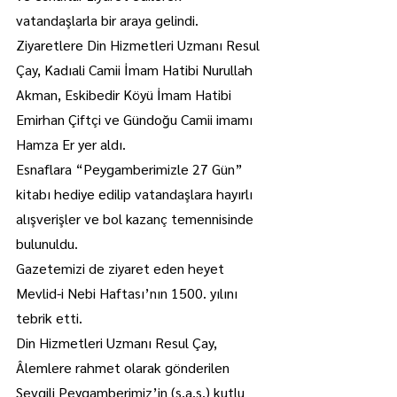
vatandaşlarla bir araya gelindi.
Ziyaretlere Din Hizmetleri Uzmanı Resul 
Çay, Kadıali Camii İmam Hatibi Nurullah 
Akman, Eskibedir Köyü İmam Hatibi 
Emirhan Çiftçi ve Gündoğu Camii imamı 
Hamza Er yer aldı.
Esnaflara “Peygamberimizle 27 Gün” 
kitabı hediye edilip vatandaşlara hayırlı 
alışverişler ve bol kazanç temennisinde 
bulunuldu.
Gazetemizi de ziyaret eden heyet 
Mevlid-i Nebi Haftası’nın 1500. yılını 
tebrik etti.
Din Hizmetleri Uzmanı Resul Çay, 
Âlemlere rahmet olarak gönderilen 
Sevgili Peygamberimiz’in (s.a.s.) kutlu 