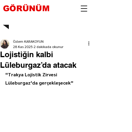
GÖRÜNÜM
Özlem KARAKOYUN
28 Kas 2025
2 dakikada okunur
Lojistiğin kalbi
Lüleburgaz’da atacak
“Trakya Lojistik Zirvesi 
Lüleburgaz’da gerçekleşecek”