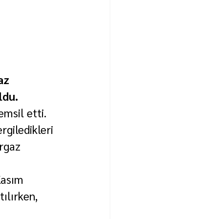
az 
ldu.
msil etti.
giledikleri 
rgaz 
Kasım 
ılırken, 