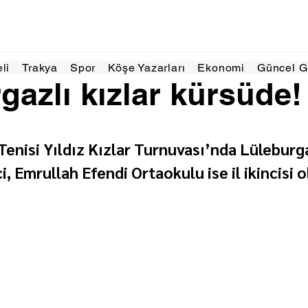
025
1 dakikada okunur
eli
Trakya
Spor
Köşe Yazarları
Ekonomi
Güncel 
gazlı kızlar kürsüde!
Tenisi Yıldız Kızlar Turnuvası’nda Lüleburg
i, Emrullah Efendi Ortaokulu ise il ikincisi o