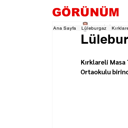
GÖRÜNÜM
Tevfik İŞÇİ
24 Ara 2
Ana Sayfa
Lüleburgaz
Kırklar
Lülebur
Kırklareli Masa 
Ortaokulu birinc