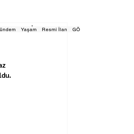
Gündem
Yaşam
Resmi İlan
GÖRÜNÜMTV
E GAZE
az 
ldu.