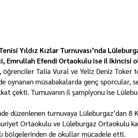
Tenisi Yıldız Kızlar Turnuvası’nda Lüleburg
i, Emrullah Efendi Ortaokulu ise il ikincisi o
öğrenciler Talia Vural ve Yeliz Deniz Toker te
nde oynanan müsabakalarda genç sporcular, ser
kat çekti. Turnuvanın il şampiyonu ise Lülebu
inde düzenlenen turnuvaya Lüleburgaz’dan 8 
riyet Ortaokulu ve Lüleburgaz Ortaokulu kat
ı bölgelerinden de okullar mücadele etti.