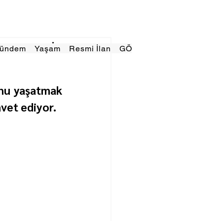
Gündem
Yaşam
Resmi İlan
GÖRÜNÜMTV
E GAZE
nu yaşatmak 
vet ediyor.