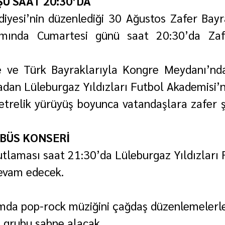
Ü SAAT 20:30’DA
diyesi’nin düzenlediği 30 Ağustos Zafer Bay
mında Cumartesi günü saat 20:30’da Zafe
e ve Türk Bayraklarıyla Kongre Meydanı’nda
adan Lüleburgaz Yıldızları Futbol Akademisi’
etrelik yürüyüş boyunca vatandaşlara zafer şar
BÜS KONSERİ
tlaması saat 21:30’da Lüleburgaz Yıldızları 
evam edecek.
mda pop-rock müziğini çağdaş düzenlemelerl
 grubu sahne alacak.