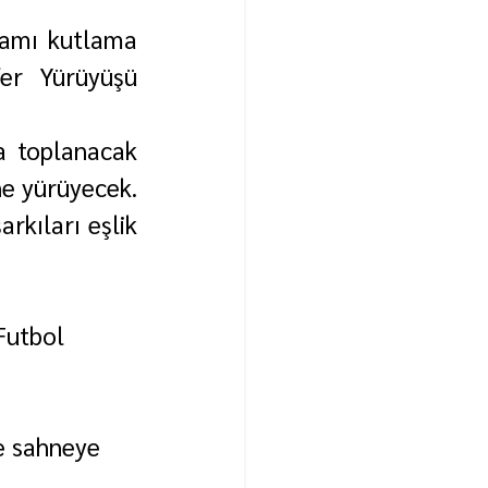
ramı kutlama 
r Yürüyüşü 
 toplanacak 
ne yürüyecek.
kıları eşlik 
Futbol 
e sahneye 