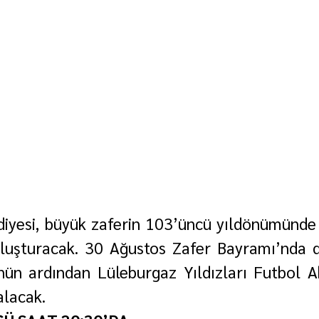
iyesi, büyük zaferin 103’üncü yıldönümünde b
luşturacak. 30 Ağustos Zafer Bayramı’nda d
nün ardından Lüleburgaz Yıldızları Futbol A
alacak.