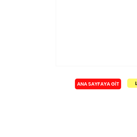
ANA SAYFAYA GİT
Künye
Murat Gerenli istifa etti!