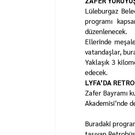
ZAFER YÜRÜYÜŞ
Lüleburgaz Bele
programı kapsa
düzenlenecek.
Ellerinde meşal
vatandaşlar, bur
Yaklaşık 3 kilom
edecek.
LYFA’DA RETRO
Zafer Bayramı ku
Akademisi’nde d
Buradaki progra
taşıyan Retrobüs