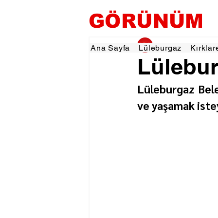
GÖRÜNÜM
gorunumhaber
29 
Ana Sayfa
Lüleburgaz
Kırklar
Lülebur
Lüleburgaz Bele
ve yaşamak iste