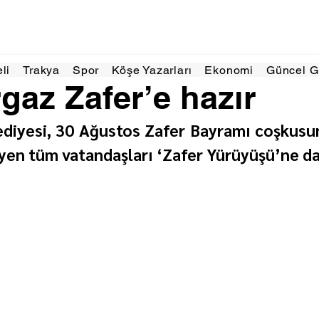
Ağu 2025
1 dakikada okunur
eli
Trakya
Spor
Köşe Yazarları
Ekonomi
Güncel 
gaz Zafer’e hazır
diyesi, 30 Ağustos Zafer Bayramı coşkusu
yen tüm vatandaşları ‘Zafer Yürüyüşü’ne da