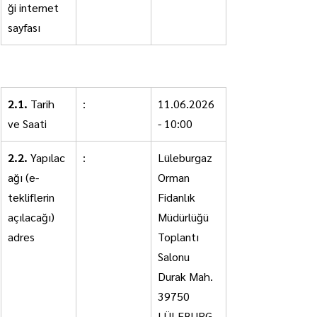
ği internet 
sayfası
2- İhalenin
2.1.
 Tarih 
:
11.06.2026 
ve Saati
- 10:00
2.2.
 Yapılac
:
Lüleburgaz 
ağı (e-
Orman 
tekliflerin 
Fidanlık 
açılacağı) 
Müdürlüğü 
adres
Toplantı 
Salonu 
Durak Mah. 
39750 
LÜLEBURG