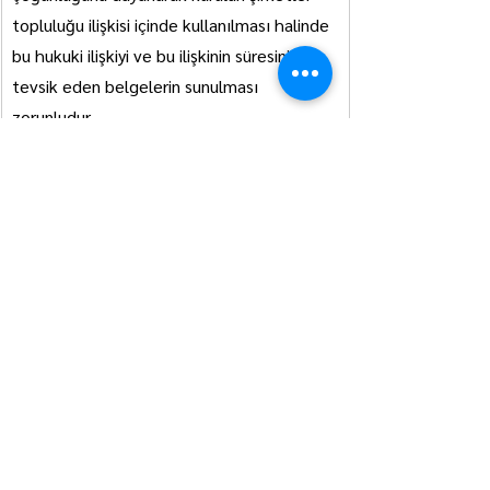
topluluğu ilişkisi içinde kullanılması halinde 
bu hukuki ilişkiyi ve bu ilişkinin süresini 
tevsik eden belgelerin sunulması 
zorunludur.
4.3.2. İhale konusu işin ya da malın 
satış faaliyetinin yerine getirilebilmesi 
için ilgili mevzuat gereğince sicil, izin, 
ruhsat, faaliyet belgesi vb. belgeler:
İhale Yetkinlik Belgesi
4.4. Bu ihalede benzer iş olarak kabul 
edilecek işler:
4.4.1.İşçi gücüyle yapılmış her türlü 
ağaçlandırma, fidan üretimi, fidan 