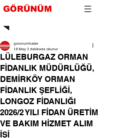
GÖRÜNÜM
gorunumhaber
18 May
3 dakikada okunur
LÜLEBURGAZ ORMAN
FİDANLIK MÜDÜRLÜĞÜ,
DEMİRKÖY ORMAN
FİDANLIK ŞEFLİĞİ,
LONGOZ FİDANLIĞI
2026/2 YILI FİDAN ÜRETİM
VE BAKIM HİZMET ALIM
İŞİ