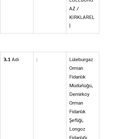
AZ / 
KIRKLAREL
İ
3- İhale konusu hizmet alımının
3.1
 Adı
:
Lüleburgaz 
Orman 
Fidanlık 
Müdürlüğü, 
Demirköy 
Orman 
Fidanlık 
Şefliği, 
Longoz 
Fidanlığı 