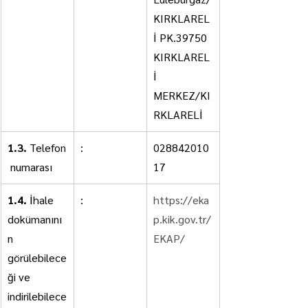
KIRKLAREL
İ PK.39750 
KIRKLAREL
İ 
MERKEZ/KI
RKLARELİ
1.3.
 Telefon
:
028842010
 numarası
17
1.4.
 İhale 
:
https://eka
dokümanını
p.kik.gov.tr/
n 
EKAP/
görülebilece
ği ve 
indirilebilece