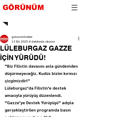
GÖRÜNÜM
gorunumhaber
13 Eki 2025
4 dakikada okunur
LÜLEBURGAZ GAZZE
İÇİN YÜRÜDÜ!
“Biz Filistin davasını asla gündemden 
düşürmeyeceğiz. Kudüs bizim kırmızı 
çizgimizdir!”
Lüleburgaz’da Filistin’e destek 
amacıyla yürüyüş düzenlendi. 
“Gazze’ye Destek Yürüyüşü” adıyla 
gerçekleştirilen programda basın 