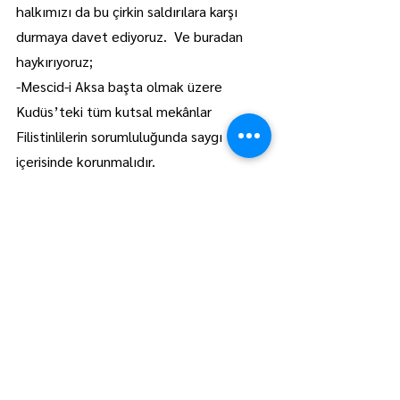
halkımızı da bu çirkin saldırılara karşı 
durmaya davet ediyoruz.  Ve buradan 
haykırıyoruz;
-Mescid-i Aksa başta olmak üzere 
Kudüs’teki tüm kutsal mekânlar 
Filistinlilerin sorumluluğunda saygı 
içerisinde korunmalıdır.
-Gazze ve Filistin’e uygulanan abluka ve 
ambargo ve işgal ortadan kalkmalıdır.
-İsrail işgal ettiği tüm Filistin topraklarını 
terk etmelidir.
-Filistinlilere yönelik suç işleyen her 
İsrailli yargılanarak cezalandırılmalıdır.
-Bizler; Mescid-i Aksa’nın ibadete 
açılması, ezanın Kudüs’ün her yerinde 
okunabilmesi, hapsedilen Filistinlilerin 