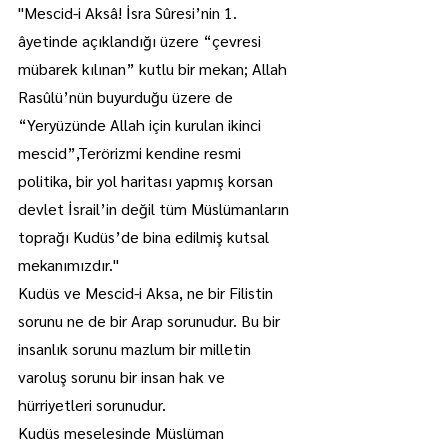
"Mescid-i Aksâ! İsra Sûresi’nin 1. 
âyetinde açıklandığı üzere “çevresi 
mübarek kılınan” kutlu bir mekan; Allah 
Rasûlü’nün buyurduğu üzere de 
“Yeryüzünde Allah için kurulan ikinci 
mescid”,Terörizmi kendine resmi 
politika, bir yol haritası yapmış korsan 
devlet İsrail’in değil tüm Müslümanların 
toprağı Kudüs’de bina edilmiş kutsal 
mekanımızdır."
Kudüs ve Mescid-i Aksa, ne bir Filistin 
sorunu ne de bir Arap sorunudur. Bu bir 
insanlık sorunu mazlum bir milletin 
varoluş sorunu bir insan hak ve 
hürriyetleri sorunudur.
Kudüs meselesinde Müslüman 