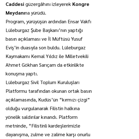
Caddesi
 güzergâhını izleyerek 
Kongre 
Meydanı
na yürüdü.
Program, yürüyüşün ardından Ensar Vakfı 
Lüleburgaz Şube Başkanı’nın yaptığı 
basın açıklaması ve İl Müftüsü Yusuf 
Eviş’in duasıyla son buldu. Lüleburgaz 
Kaymakamı Kemal Yıldız ile Milletvekili 
Ahmet Gökhan Sarıçam da etkinlikte 
konuşma yaptı.
Lüleburgaz Sivil Toplum Kuruluşları 
Platformu tarafından okunan ortak basın 
açıklamasında, Kudüs’ün “kırmızı çizgi” 
olduğu vurgulanarak Filistin halkına 
yönelik saldırılar kınandı. Platform 
metninde, “Filistinli kardeşlerimizle 
dayanışma, zulme ve zalime karşı onurlu 