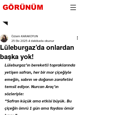
GÖRÜNÜM
Özlem KARAKOYUN
25 Eki 2025
4 dakikada okunur
Lüleburgaz’da onlardan
başka yok!
Lüleburgaz’ın bereketli topraklarında 
yetişen safran, her bir mor çiçeğiyle 
emeğin, sabrın ve doğanın zarafetini 
temsil ediyor. Nurcan Araç’ın 
sözleriyle:
“Safran küçük ama etkisi büyük. Bu 
çiçeğin ömrü 1 gün ama faydası ömür 