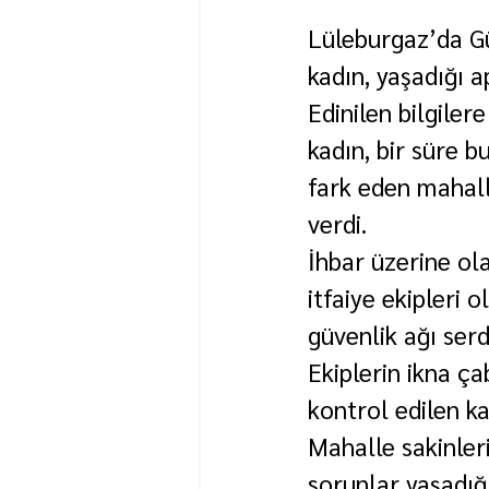
Lüleburgaz’da Gü
kadın, yaşadığı a
Edinilen bilgiler
kadın, bir süre b
fark eden mahalle
verdi.
İhbar üzerine ol
itfaiye ekipleri
güvenlik ağı serd
Ekiplerin ikna ça
kontrol edilen k
Mahalle sakinleri
sorunlar yaşadığı