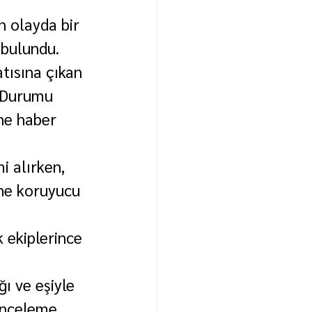
 olayda bir 
 bulundu.
tısına çıkan 
. Durumu 
ine haber 
i alırken, 
üne koruyucu 
k ekiplerince 
ğı ve eşiyle 
 inceleme 