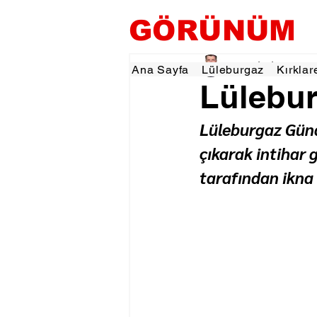
GÖRÜNÜM
Tevfik İŞÇİ
11 Haz
1
Ana Sayfa
Lüleburgaz
Kırklar
Lülebur
Lüleburgaz Günd
çıkarak intihar 
tarafından ikna e