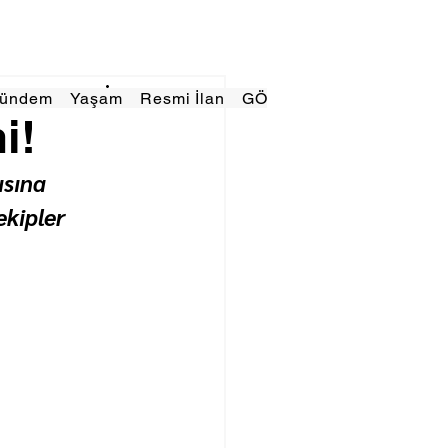
Gündem
Yaşam
Resmi İlan
GÖRÜNÜMTV
E GAZE
i!
sına 
ekipler 