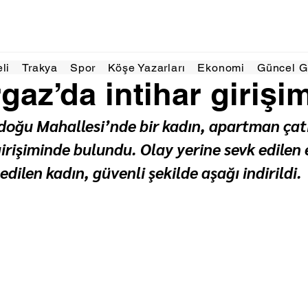
 dakikada okunur
eli
Trakya
Spor
Köşe Yazarları
Ekonomi
Güncel 
gaz’da intihar girişim
oğu Mahallesi’nde bir kadın, apartman çatı
girişiminde bulundu. Olay yerine sevk edilen 
dilen kadın, güvenli şekilde aşağı indirildi.