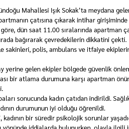
ndoğu Mahallesi Işık Sokak’ta meydana gelen
partmanın çatısına çıkarak intihar girişiminde
e göre, dün saat 11.00 sıralarında apartman ça
urada bağırarak çevredekilerin dikkatini çekti
 sakinleri, polis, ambulans ve itfaiye ekipler
ay yerine gelen ekipler bölgede güvenlik önlem
 olası bir atlama durumuna karşı apartman ön
i.
baları sonucunda kadın çatıdan indirildi. Sağlı
adının durumunun iyi olduğu öğrenildi.
, kadının bir süredir psikolojik sorunlar yaşadı
 yönünde iddialarda bulunurken, olayla ilgili