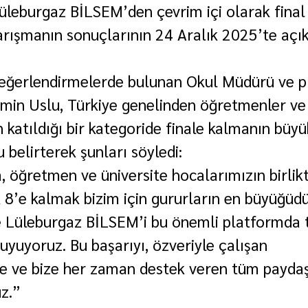
üleburgaz BİLSEM’den çevrim içi olarak fina
Yarışmanın sonuçlarının 24 Aralık 2025’te açı
 değerlendirmelerde bulunan Okul Müdürü ve p
min Uslu, Türkiye genelinden öğretmenler ve
katıldığı bir kategoride finale kalmanın büyük
 belirterek şunları söyledi:
 öğretmen ve üniversite hocalarımızın birlikte
k 8’e kalmak bizim için gururların en büyüğüdü
ve Lüleburgaz BİLSEM’i bu önemli platformda 
yuyoruz. Bu başarıyı, özveriyle çalışan 
e ve bize her zaman destek veren tüm paydaş
z.”