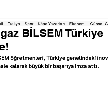
9 Ara 2025
1 dakikada okunur
eli
Trakya
Spor
Köşe Yazarları
Ekonomi
Güncel 
rgaz BİLSEM Türkiye
e!
EM öğretmenleri, Türkiye genelindeki ino
ale kalarak büyük bir başarıya imza attı.