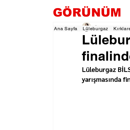
GÖRÜNÜM
Özlem KARAKOYUN
Ana Sayfa
Lüleburgaz
Kırklar
Lülebu
finalind
Lüleburgaz BİLS
yarışmasında fin