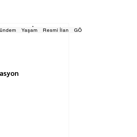
Gündem
Yaşam
Resmi İlan
GÖRÜNÜMTV
E GAZE
vasyon 