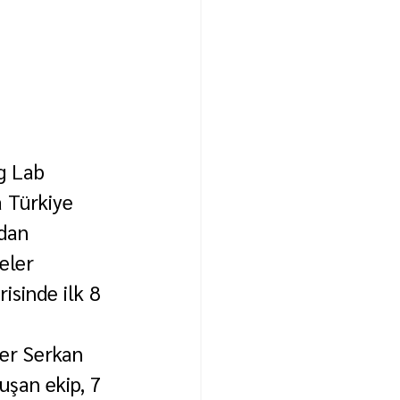
g Lab 
 Türkiye 
dan 
eler 
sinde ilk 8 
er Serkan 
şan ekip, 7 