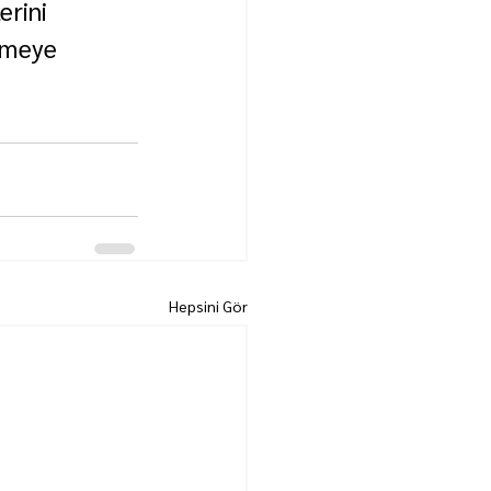
rini 
tmeye 
Hepsini Gör