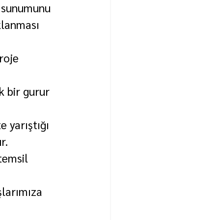
l sunumunu 
klanması 
roje 
 
 bir gurur 
 yarıştığı 
r. 
temsil 
larımıza 