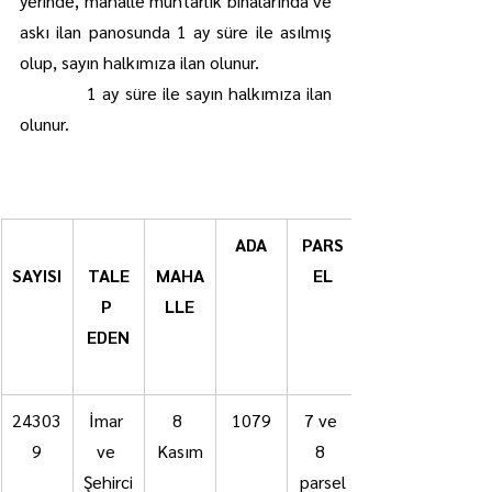
yerinde, mahalle muhtarlık binalarında ve 
askı ilan panosunda 1 ay süre ile asılmış 
olup, sayın halkımıza ilan olunur.
            1 ay süre ile sayın halkımıza ilan 
olunur.
ADA
PARS
SAYISI
TALE
MAHA
EL
P 
LLE
EDEN
24303
İmar 
8 
1079
7 ve 
9
ve 
Kasım
8 
Şehirci
parsel