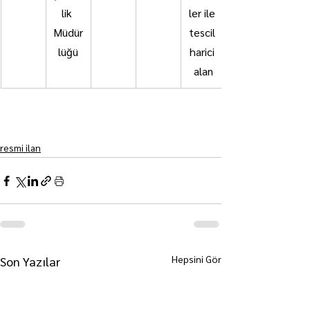
lik 
ler ile 
Müdür
tescil 
lüğü
harici 
alan
resmi ilan
Hepsini Gör
Son Yazılar