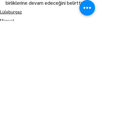
birliklerine devam edeceğini belirtti.
Lüleburgaz
Manşet
Hepsini Gör
Son Yazılar