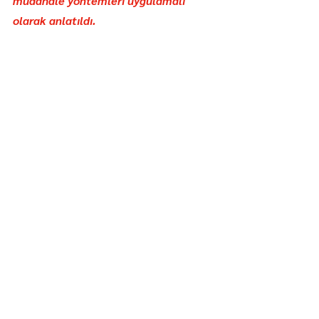
müdahale yöntemleri uygulamalı 
olarak anlatıldı.